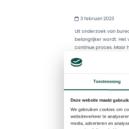
3 februari 2023
Uit onderzoek van burea
belangrijker wordt. Het
continue proces. Maar 
gesprekkencyclus? En wa
Het Kempisch Onderneme
ontwikkelcyclus. Na deze
Toestemming
je meer informatie over
Deze website maakt gebruik
Meer weten over dit on
structuur.’
We gebruiken cookies om cont
websiteverkeer te analyseren
media, adverteren en analys
Programma