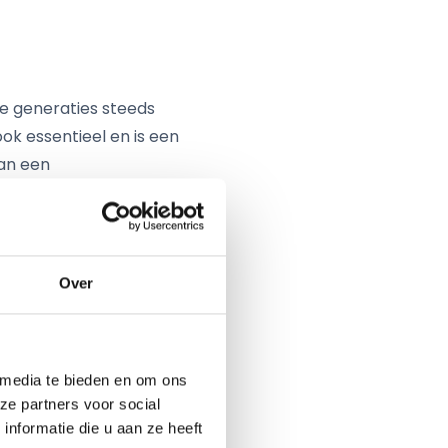
re generaties steeds
ok essentieel en is een
an een
et belang van een HR-
je organisatie en krijg
Over
ntwikkelcyclus.
 van KOP geeft ons meer
 media te bieden en om ons
ze partners voor social
nformatie die u aan ze heeft