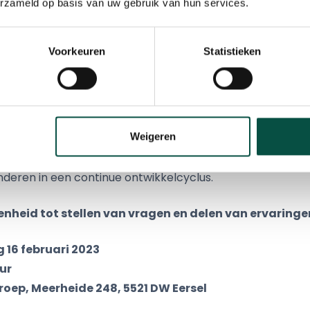
erzameld op basis van uw gebruik van hun services.
ring Stefan Wouters met Learned en de weg er naar toe.
cteur Wouters Groep
deelt zijn ervaring over de verander
Voorkeuren
Statistieken
n continue
tatie Learned: software ondersteuning voor een HR 
Weigeren
n directeur van Learned geeft een presentatie over het in
 door de traditionele
deren in een continue ontwikkelcyclus.
nheid tot stellen van vragen en delen van ervaringe
6 februari 2023
ur
ep, Meerheide 248, 5521 DW Eersel