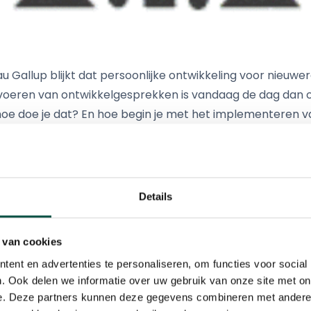
u Gallup blijkt dat persoonlijke ontwikkeling voor nieuwe
 voeren van ontwikkelgesprekken is vandaag de dag dan o
hoe doe je dat? En hoe begin je met het implementeren v
t zijn de do’s and dont’s?
rs Platform (KOP) organiseert een kennissessie over h
 sessie heb je handvatten waarmee je aan de slag kunt in 
Details
 het platform Learned dat ondersteunend is voor de HR-o
 van cookies
derwerpen? Zie ook:
HR in kleine bedrijven: ‘Dit initiatief
ent en advertenties te personaliseren, om functies voor social
. Ook delen we informatie over uw gebruik van onze site met on
e. Deze partners kunnen deze gegevens combineren met andere i