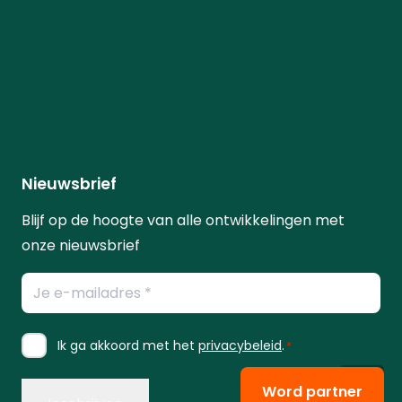
Nieuwsbrief
Blijf op de hoogte van alle ontwikkelingen met
onze nieuwsbrief
E-
mailadres
*
Instemming
Ik ga akkoord met het
privacybeleid
.
*
*
Word partner