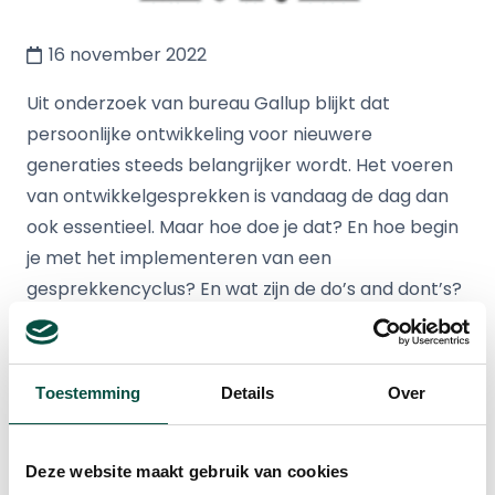
16 november 2022
Uit onderzoek van bureau Gallup blijkt dat
persoonlijke ontwikkeling voor nieuwere
generaties steeds belangrijker wordt. Het voeren
van ontwikkelgesprekken is vandaag de dag dan
ook essentieel. Maar hoe doe je dat? En hoe begin
je met het implementeren van een
gesprekkencyclus? En wat zijn de do’s and dont’s?
Het Kempisch Ondernemers Platform (KOP)
organiseert een kennissessie over het belang van
Toestemming
Details
Over
een HR ontwikkelcyclus.
Meer weten over dit onderwerpen? Zie ook:
Een
Deze website maakt gebruik van cookies
betere HR-cyclus: “Dit initiatief van KOP gaat onze