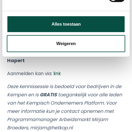
biedt hierbij ondersteuning.
11.15 – 12.00 uur
Gelegenheid tot stellen van
vragen en delen van ervaringen
Alles toestaan
Datum: Dinsdag 29 november 2022
Tijd: 10.00-12.00 uur
Weigeren
Locatie: KOP-bureau, Diamantweg 10,
Hapert
Aanmelden kan via:
link
Deze kennissessie is bedoeld voor bedrijven in de
Kempen en is
GRATIS
toegankelijk voor alle leden
van het Kempisch Ondernemers Platform. Voor
meer informatie kun je contact opnemen met
Programmamanager Arbeidsmarkt Mirjam
Broeders, mirjam@hetkop.nl