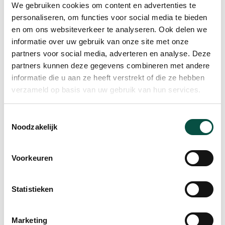
We gebruiken cookies om content en advertenties te
gesprekken verbeteren”
personaliseren, om functies voor social media te bieden
Programma
en om ons websiteverkeer te analyseren. Ook delen we
informatie over uw gebruik van onze site met onze
10.00 – 10.15 uur
Het belang van een HR
partners voor social media, adverteren en analyse. Deze
ontwikkelcyclus.
Josje Geldens, HR Adviseur van
partners kunnen deze gegevens combineren met andere
informatie die u aan ze heeft verstrekt of die ze hebben
LampenLicht deelt haar ervaringen over hoe een
verzameld op basis van uw gebruik van hun services.
goede HR ontwikkelcyclus bijdraagt tot de snelle
groei van hun bedrijf.
Toestemmingsselectie
Noodzakelijk
10.15 – 11.15 uur
Learned: software
ondersteuning voor een HR cyclus
. Joost Kuijff,
oprichter en directeur van Learned geeft een
Voorkeuren
presentatie over het inspireren, boeien en binden
van medewerkers door de traditionele
Statistieken
gesprekscyclus te veranderen in een continue
ontwikkelcyclus. Het softwareplatform Learned
Marketing