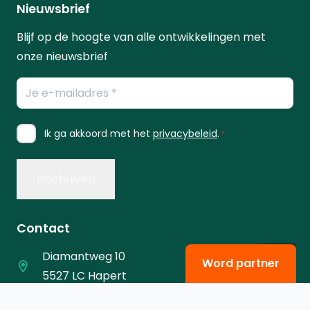
Nieuwsbrief
Blijf op de hoogte van alle ontwikkelingen met
onze nieuwsbrief
E-
mailadres
*
Instemming
Ik ga akkoord met het
privacybeleid
.
*
*
Contact
Diamantweg 10
Word partner
5527 LC Hapert
+31 6 54360324