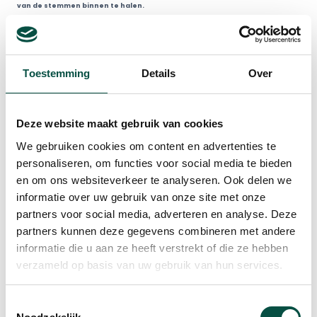
van de stemmen binnen te halen.
Bron:
ED
Toestemming
Details
Over
WIJ WEsterhoven winnaar van de Kempentrofee
2019 © Imca van de Weem
Deze website maakt gebruik van cookies
Waarnemend burgemeester Joseph Vos van de gemeente Eersel reikte de trofee
We gebruiken cookies om content en advertenties te
uit. De andere genomineerden waren Project NLS, Torenzicht een Grensbeleving,
personaliseren, om functies voor social media te bieden
Inkoop Samenwerking de Kempen en SamenSlim Eersel.
en om ons websiteverkeer te analyseren. Ook delen we
informatie over uw gebruik van onze site met onze
partners voor social media, adverteren en analyse. Deze
Vernieuwend
partners kunnen deze gegevens combineren met andere
Met de uitreiking van de Kempentrofee wil het Streekplatform (een
informatie die u aan ze heeft verstrekt of die ze hebben
samenwerkingsverband in de Brabantse Kempen) initiatieven en projecten onder
verzameld op basis van uw gebruik van hun services.
de aandacht brengen die zich onderscheiden door hun vernieuwende aanpak of
samenwerking. De twaalfde editie van de uitreiking vond plaats in Domein
Toestemmingsselectie