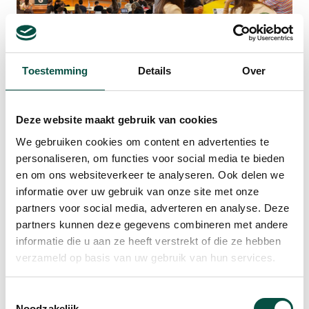
Toestemming
Details
Over
Deze website maakt gebruik van cookies
.
We gebruiken cookies om content en advertenties te
personaliseren, om functies voor social media te bieden
BijbaantjesMarkt
en om ons websiteverkeer te analyseren. Ook delen we
informatie over uw gebruik van onze site met onze
De
BijbaantjesMarkt
, gekoppeld aan de
partners voor social media, adverteren en analyse. Deze
Brainport-week van het
Pius X-College
, trok
partners kunnen deze gegevens combineren met andere
meer dan
300 nieuwsgierige leerlingen
van het
informatie die u aan ze heeft verstrekt of die ze hebben
Pius X-College
. En dat bleef niet bij een bezoekje:
verzameld op basis van uw gebruik van hun services.
ze gingen volop in gesprek met de
25
ondernemers uit de Kempen
én stortten zich
Toestemmingsselectie
Noodzakelijk