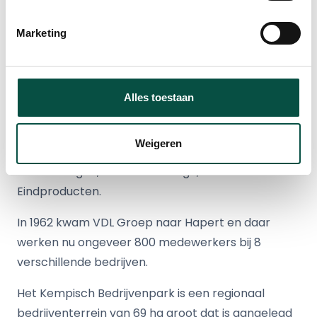
ontstaan en gegroeid in de Kempen; daar is het
KBP voor bedoeld. Het gaat goed met het KBP en
Marketing
de uitgifte van de kavels loopt in een prettig
tempo”.
VDL Groep is een internationaal industrieel
Alles toestaan
familiebedrijf met 104 bedrijven, verspreid over 20
landen en met ongeveer 17.000 medewerkers. De
Weigeren
VDL-bedrijven zijn onderverdeeld in de vier divisies:
Toeleveringen, Autoassemblage, Bussen en
Eindproducten.
In 1962 kwam VDL Groep naar Hapert en daar
werken nu ongeveer 800 medewerkers bij 8
verschillende bedrijven.
Het Kempisch Bedrijvenpark is een regionaal
bedrijventerrein van 69 ha groot dat is aangelegd