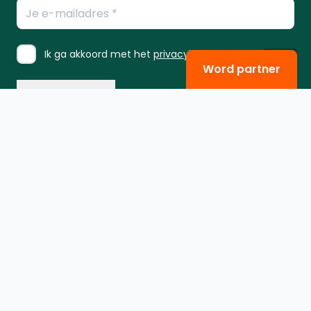
E-
mailadres
*
Instemming
Ik ga akkoord met het
privacybeleid
.
*
Word partner
*
Contact
Diamantweg 10
5527 LC Hapert
+31 6 54360324
Volg ons op LinkedIn
Menu