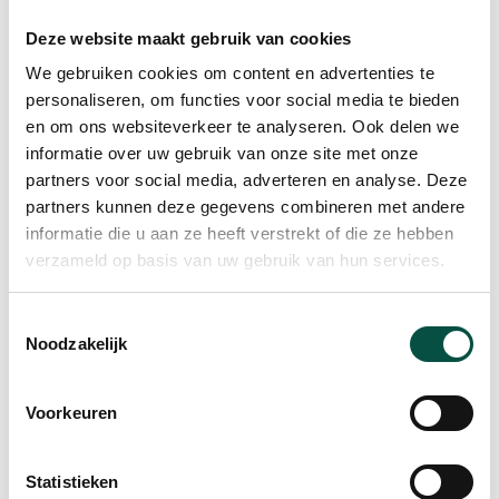
deze tweede kavel op het Kempisch Bedrijvenpark
Deze website maakt gebruik van cookies
streven we de groeiambitie na van onze lokale
We gebruiken cookies om content en advertenties te
bedrijven. Naast VDL Fibertech Industries gaat een
personaliseren, om functies voor social media te bieden
van onze bedrijven zich vestigen op het KBP. VDL
en om ons websiteverkeer te analyseren. Ook delen we
blijft ook komende jaren flink investeren in
informatie over uw gebruik van onze site met onze
huisvesting en uitbreiding. Deze aankoop is daar
partners voor social media, adverteren en analyse. Deze
een onderdeel van. We bouwen graag op het KBP,
partners kunnen deze gegevens combineren met andere
het is een mooi terrein en daarnaast liggen onze
informatie die u aan ze heeft verstrekt of die ze hebben
verzameld op basis van uw gebruik van hun services.
wortels in de Kempen”.
Voorzitter Remco Bosma: “VDL Groep is van grote
Toestemmingsselectie
betekenis voor de regionale economie en de
Noodzakelijk
werkgelegenheid. Het bestuur van het KBP is erg
blij met verkoop van een tweede kavel aan VDL.
Voorkeuren
Doorontwikkeling en groei van de bedrijven is
positief voor de Kempen. VDL is een bedrijf dat is
Statistieken