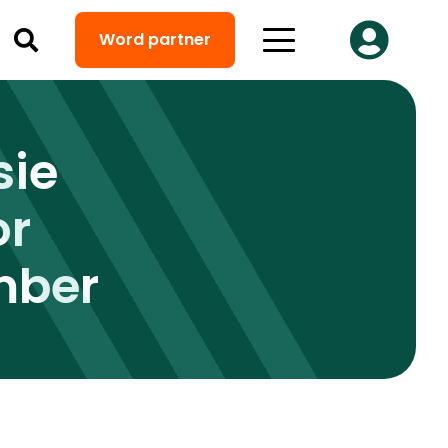
Word partner
sie
or
mber