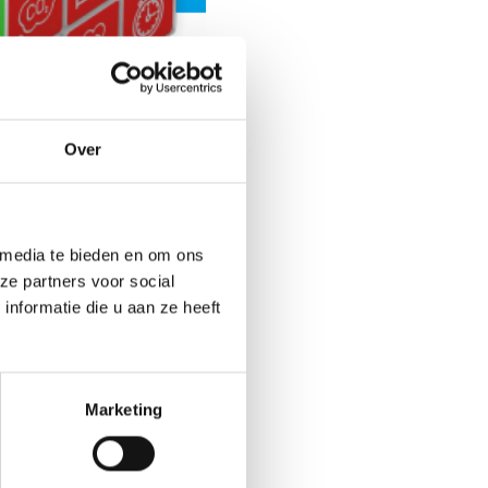
Over
 stroom niet meer aan.
ers Platform (KOP)
 media te bieden en om ons
eijk hard aan een
ze partners voor social
nformatie die u aan ze heeft
 voor ondernemers.
enteren we de stand van
Marketing