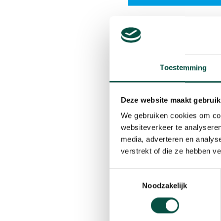
29 november 2022
Toestemming
Het elektriciteitsnet i
Deze website maakt gebruik
Dit heeft grote gevolge
We gebruiken cookies om cont
werkt samen met ondern
websiteverkeer te analyseren
oplossing.
media, adverteren en analys
Op woensdag 14 decembe
verstrekt of die ze hebben v
Tijdens deze sessie ge
Toestemmingsselectie
zaken omtrent Local En
Noodzakelijk
Programma:
7.45 – 8.00 Inloop met o