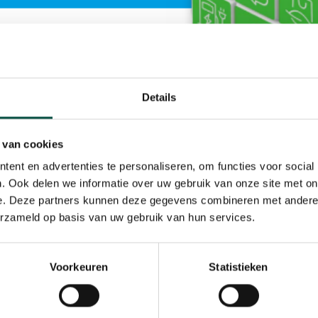
Details
n de Kempen zit bomvol en kan de toenemende vraag naar
 van cookies
n voor het lokale bedrijfsleven. Het Kempisch Ondernem
ent en advertenties te personaliseren, om functies voor social
emers op Bedrijventerrein Waterlaat en Gemeente Berg
. Ook delen we informatie over uw gebruik van onze site met on
e. Deze partners kunnen deze gegevens combineren met andere i
r organiseert het KOP een werksessie energietransitie
erzameld op basis van uw gebruik van hun services.
ven wij antwoorden op de meest gestelde vragen en pres
ergy Hub Waterlaat.
Voorkeuren
Statistieken
ntbijt