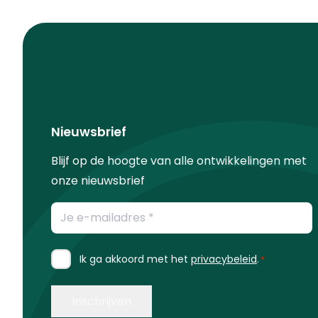
Nieuwsbrief
Blijf op de hoogte van alle ontwikkelingen met
onze nieuwsbrief
E-
mailadres
*
Instemming
Ik ga akkoord met het
privacybeleid
.
*
*