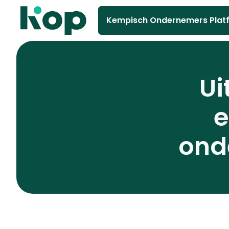
Kempisch Ondernemers Plat
Ui
e
ond