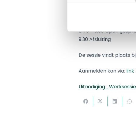
8.00 – 8.15 Netcongesti
8.15 – 8.30 Local Energ
8.30 – 8.45 Verduurzam
8.45 – 9.30 Open gespr
9.30 Afsluiting
De sessie vindt plaats bi
Aanmelden kan via:
link
Uitnodiging_Werksessi