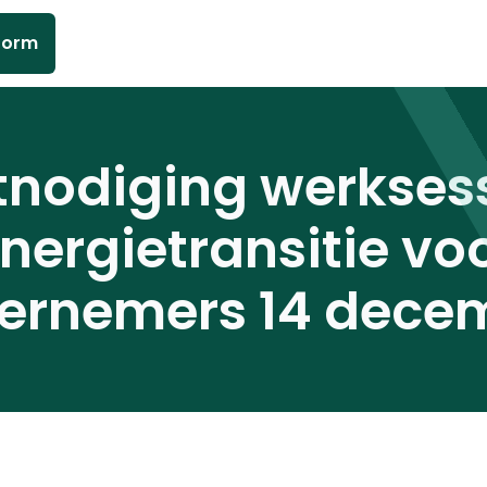
form
tnodiging werkses
nergietransitie vo
ernemers 14 dece