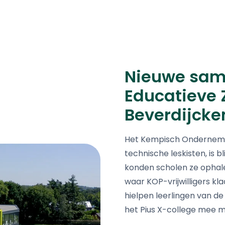
Nieuwe sam
Educatieve 
Beverdijcke
Het Kempisch Ondernemer
technische leskisten, is 
konden scholen ze ophalen
waar KOP-vrijwilligers k
hielpen leerlingen van d
het Pius X-college mee m