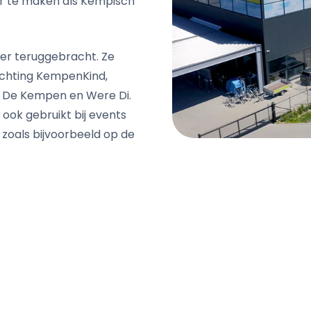
r te maken als Kempisch
weer teruggebracht. Ze
ichting KempenKind,
 De Kempen en Were Di.
 ook gebruikt bij events
 zoals bijvoorbeeld op de