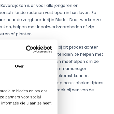
Beverdijcken is er voor alle jongeren en
erschillende redenen vastlopen in hun leven. Ze
ar naar de zorgboerderij in Bladel. Daar werken ze
keuken, helpen met inpakwerkzaamheden of zijn
ieren of planten.
ongeren ook kunnen betrekken bij dit proces achter
ze kans te werken met de materialen, te helpen met
ingeleverde leskisten en kunnen meehelpen om de
Over
 mee te geven,” meent programmamanager
 Besters van het KOP. “In de toekomst kunnen
den wellicht zelfs meehelpen op basisscholen tijdens
ten. Of ze gaan op bedrijfsbezoek bij een van de
 media te bieden en om ons
sten!”
ze partners voor social
nformatie die u aan ze heeft