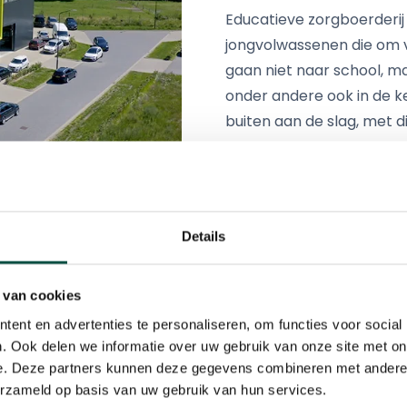
Educatieve zorgboerderij 
jongvolwassenen die om v
gaan niet naar school, ma
onder andere ook in de 
buiten aan de slag, met d
“We zijn blij dat we nu j
de schermen. Ze krijgen 
het controleren van de 
Details
workshops aan scholen
talentontwikkeling Fleur
jongeren die dat leuk vin
 van cookies
het gebruik van de leskis
ent en advertenties te personaliseren, om functies voor social
bedrijven achter de leski
. Ook delen we informatie over uw gebruik van onze site met on
e. Deze partners kunnen deze gegevens combineren met andere i
erzameld op basis van uw gebruik van hun services.