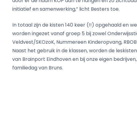
door er de naam KOP aan te hangen en zo zichtbaa
initiatief en samenwerking,” licht Besters toe.
In totaal zijn de kisten 140 keer (!!) opgehaald en 
worden ingezet vanaf groep 5 bij zowel Onderwijsst
Veldvest/SKOzoK, Nummereen Kinderopvang, RBOB
Naast het gebruik in de klassen, worden de leskisten
van Brainport Eindhoven en bij onze eigen bedrijven,
familiedag van Bruns.