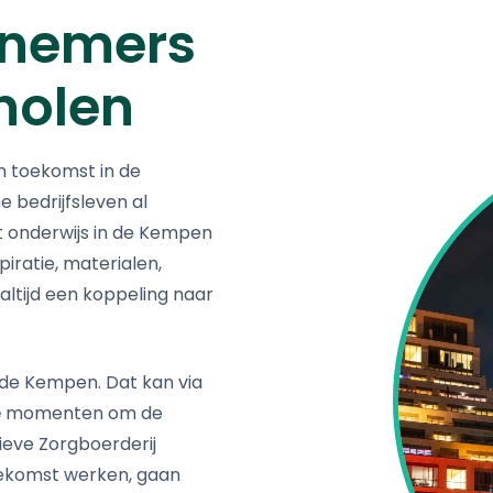
rnemers
holen
n toekomst in de
e bedrijfsleven al
t onderwijs in de Kempen
piratie, materialen,
 altijd een koppeling naar
n de Kempen. Dat kan via
e
momenten om de
tieve Zorgboerderij
toekomst werken, gaan