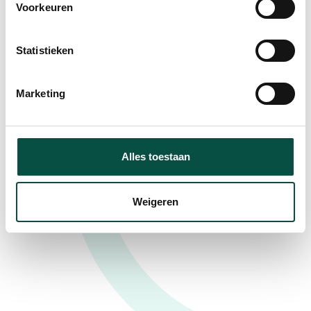
Voorkeuren
Gerelateerde
Statistieken
nieuwsberichten
Marketing
Geen resultaten gevonden.
Alles toestaan
Weigeren