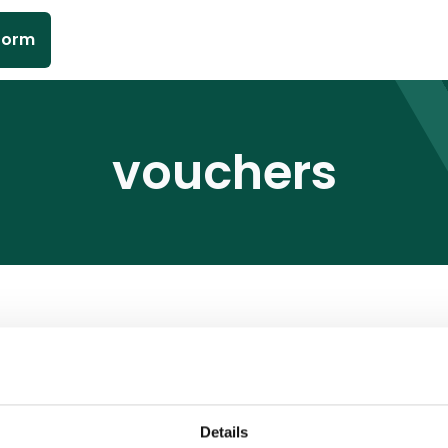
form
vouchers
Details