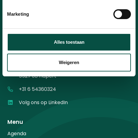
mailadres
*
Instemming
Ik ga akkoord met het
privacybeleid
.
*
Marketing
*
Alles toestaan
Contact
Weigeren
Diamantweg 10
5527 LC Hapert
+31 6 54360324
Volg ons op LinkedIn
Menu
Agenda