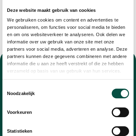
Deze website maakt gebruik van cookies
We gebruiken cookies om content en advertenties te
personaliseren, om functies voor social media te bieden
en om ons websiteverkeer te analyseren. Ook delen we
informatie over uw gebruik van onze site met onze
partners voor social media, adverteren en analyse. Deze
partners kunnen deze gegevens combineren met andere
informatie die u aan ze heeft verstrekt of die ze hebben
verzameld op basis van uw gebruik van hun services.
Toestemmingsselectie
Nieuwsbrief
Noodzakelijk
Blijf op de hoogte van alle ontwikkelingen met
Voorkeuren
onze nieuwsbrief
E-
Statistieken