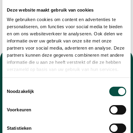
Deze website maakt gebruik van cookies
We gebruiken cookies om content en advertenties te
personaliseren, om functies voor social media te bieden
en om ons websiteverkeer te analyseren. Ook delen we
informatie over uw gebruik van onze site met onze
partners voor social media, adverteren en analyse. Deze
partners kunnen deze gegevens combineren met andere
informatie die u aan ze heeft verstrekt of die ze hebben
verzameld op basis van uw gebruik van hun services.
Toestemmingsselectie
Nieuwsbrief
Noodzakelijk
Blijf op de hoogte van alle ontwikkelingen met
Voorkeuren
onze nieuwsbrief
E-
Statistieken