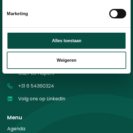
mailadres
*
Instemming
Ik ga akkoord met het
privacybeleid
.
*
Marketing
*
Alles toestaan
Contact
Weigeren
Diamantweg 10
5527 LC Hapert
+31 6 54360324
Volg ons op LinkedIn
Menu
Agenda