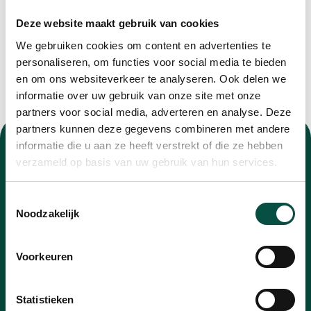
Deze website maakt gebruik van cookies
We gebruiken cookies om content en advertenties te
personaliseren, om functies voor social media te bieden
en om ons websiteverkeer te analyseren. Ook delen we
informatie over uw gebruik van onze site met onze
partners voor social media, adverteren en analyse. Deze
partners kunnen deze gegevens combineren met andere
informatie die u aan ze heeft verstrekt of die ze hebben
verzameld op basis van uw gebruik van hun services.
Toestemmingsselectie
Nieuwsbrief
Noodzakelijk
Blijf op de hoogte van alle ontwikkelingen met
Voorkeuren
onze nieuwsbrief
E-
Statistieken