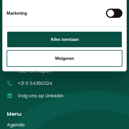
mailadres
*
Instemming
Ik ga akkoord met het
privacybeleid
.
*
Marketing
*
Alles toestaan
Contact
Weigeren
Diamantweg 10
5527 LC Hapert
+31 6 54360324
Volg ons op LinkedIn
Menu
Agenda