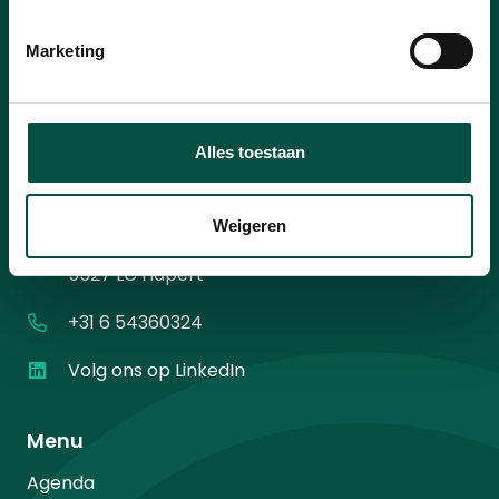
mailadres
*
Instemming
Ik ga akkoord met het
privacybeleid
.
*
Marketing
*
Alles toestaan
Contact
Weigeren
Diamantweg 10
5527 LC Hapert
+31 6 54360324
Volg ons op LinkedIn
Menu
Agenda