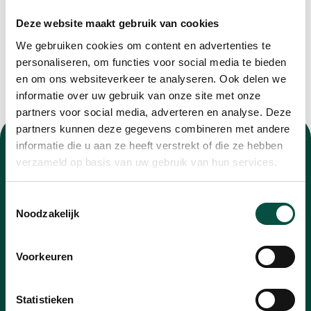
Deze website maakt gebruik van cookies
We gebruiken cookies om content en advertenties te
personaliseren, om functies voor social media te bieden
en om ons websiteverkeer te analyseren. Ook delen we
informatie over uw gebruik van onze site met onze
partners voor social media, adverteren en analyse. Deze
partners kunnen deze gegevens combineren met andere
informatie die u aan ze heeft verstrekt of die ze hebben
verzameld op basis van uw gebruik van hun services.
Toestemmingsselectie
Nieuwsbrief
Noodzakelijk
Blijf op de hoogte van alle ontwikkelingen met
Voorkeuren
onze nieuwsbrief
E-
Statistieken