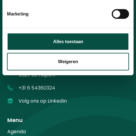
mailadres
*
Instemming
Ik ga akkoord met het
privacybeleid
.
*
Marketing
*
Alles toestaan
Contact
Weigeren
Diamantweg 10
5527 LC Hapert
+31 6 54360324
Volg ons op LinkedIn
Menu
Agenda