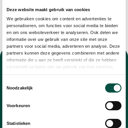
Deze website maakt gebruik van cookies
We gebruiken cookies om content en advertenties te
personaliseren, om functies voor social media te bieden
en om ons websiteverkeer te analyseren. Ook delen we
informatie over uw gebruik van onze site met onze
partners voor social media, adverteren en analyse. Deze
partners kunnen deze gegevens combineren met andere
informatie die u aan ze heeft verstrekt of die ze hebben
verzameld op basis van uw gebruik van hun services.
Toestemmingsselectie
Nieuwsbrief
Noodzakelijk
Blijf op de hoogte van alle ontwikkelingen met
Voorkeuren
onze nieuwsbrief
E-
Statistieken