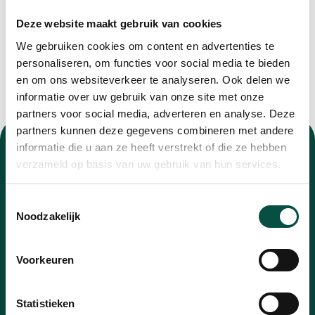
Deze website maakt gebruik van cookies
We gebruiken cookies om content en advertenties te
personaliseren, om functies voor social media te bieden
en om ons websiteverkeer te analyseren. Ook delen we
informatie over uw gebruik van onze site met onze
partners voor social media, adverteren en analyse. Deze
partners kunnen deze gegevens combineren met andere
informatie die u aan ze heeft verstrekt of die ze hebben
verzameld op basis van uw gebruik van hun services.
Toestemmingsselectie
Nieuwsbrief
Noodzakelijk
Blijf op de hoogte van alle ontwikkelingen met
Voorkeuren
onze nieuwsbrief
E-
Statistieken