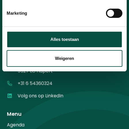
mailadres
*
Instemming
Ik ga akkoord met het
privacybeleid
.
*
Marketing
*
Alles toestaan
Contact
Weigeren
Diamantweg 10
5527 LC Hapert
+31 6 54360324
Volg ons op LinkedIn
Menu
Agenda