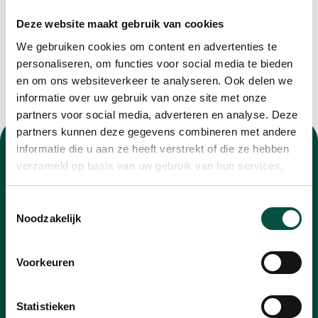
Deze website maakt gebruik van cookies
We gebruiken cookies om content en advertenties te
personaliseren, om functies voor social media te bieden
en om ons websiteverkeer te analyseren. Ook delen we
informatie over uw gebruik van onze site met onze
partners voor social media, adverteren en analyse. Deze
partners kunnen deze gegevens combineren met andere
informatie die u aan ze heeft verstrekt of die ze hebben
verzameld op basis van uw gebruik van hun services.
Toestemmingsselectie
Nieuwsbrief
Noodzakelijk
Blijf op de hoogte van alle ontwikkelingen met
Voorkeuren
onze nieuwsbrief
E-
Statistieken