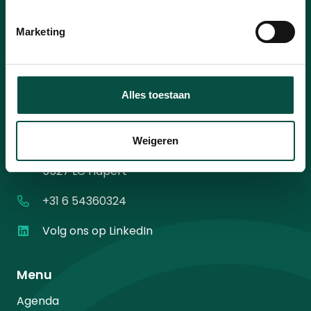
mailadres
*
Instemming
Ik ga akkoord met het
privacybeleid
.
*
Marketing
*
Alles toestaan
Contact
Weigeren
Diamantweg 10
5527 LC Hapert
+31 6 54360324
Volg ons op LinkedIn
Menu
Agenda