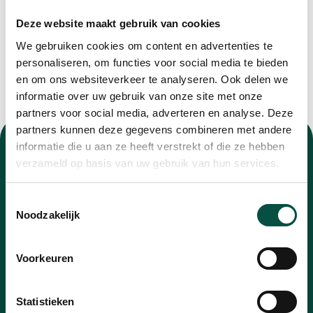
Deze website maakt gebruik van cookies
We gebruiken cookies om content en advertenties te
personaliseren, om functies voor social media te bieden
en om ons websiteverkeer te analyseren. Ook delen we
informatie over uw gebruik van onze site met onze
partners voor social media, adverteren en analyse. Deze
partners kunnen deze gegevens combineren met andere
informatie die u aan ze heeft verstrekt of die ze hebben
verzameld op basis van uw gebruik van hun services.
Toestemmingsselectie
Nieuwsbrief
Noodzakelijk
Blijf op de hoogte van alle ontwikkelingen met
Voorkeuren
onze nieuwsbrief
E-
Statistieken