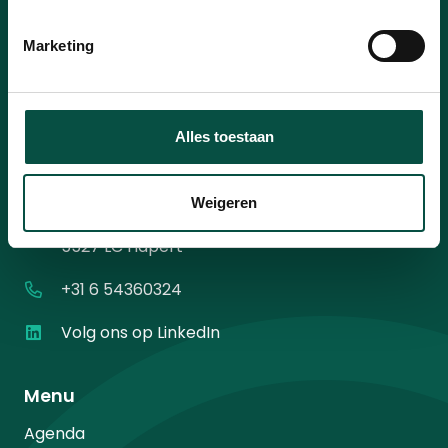
mailadres
*
Instemming
Ik ga akkoord met het
privacybeleid
.
*
Marketing
*
Alles toestaan
Contact
Weigeren
Diamantweg 10
5527 LC Hapert
+31 6 54360324
Volg ons op LinkedIn
Menu
Agenda