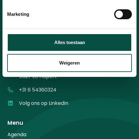
mailadres
*
Instemming
Ik ga akkoord met het
privacybeleid
.
*
Marketing
*
Alles toestaan
Contact
Weigeren
Diamantweg 10
5527 LC Hapert
+31 6 54360324
Volg ons op LinkedIn
Menu
Agenda