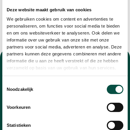
Deze website maakt gebruik van cookies
We gebruiken cookies om content en advertenties te
personaliseren, om functies voor social media te bieden
en om ons websiteverkeer te analyseren. Ook delen we
informatie over uw gebruik van onze site met onze
partners voor social media, adverteren en analyse. Deze
partners kunnen deze gegevens combineren met andere
informatie die u aan ze heeft verstrekt of die ze hebben
verzameld op basis van uw gebruik van hun services.
Toestemmingsselectie
Nieuwsbrief
Noodzakelijk
Blijf op de hoogte van alle ontwikkelingen met
Voorkeuren
onze nieuwsbrief
E-
Statistieken