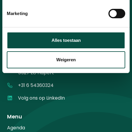
mailadres
*
Instemming
Ik ga akkoord met het
privacybeleid
.
*
Marketing
*
Alles toestaan
Contact
Weigeren
Diamantweg 10
5527 LC Hapert
+31 6 54360324
Volg ons op LinkedIn
Menu
Agenda