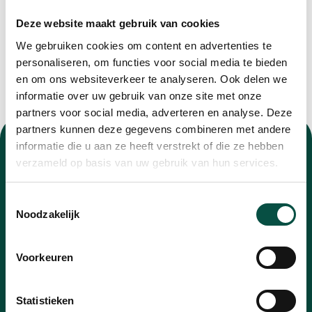
Deze website maakt gebruik van cookies
We gebruiken cookies om content en advertenties te
personaliseren, om functies voor social media te bieden
en om ons websiteverkeer te analyseren. Ook delen we
informatie over uw gebruik van onze site met onze
partners voor social media, adverteren en analyse. Deze
partners kunnen deze gegevens combineren met andere
informatie die u aan ze heeft verstrekt of die ze hebben
verzameld op basis van uw gebruik van hun services.
Toestemmingsselectie
Nieuwsbrief
Noodzakelijk
Blijf op de hoogte van alle ontwikkelingen met
Voorkeuren
onze nieuwsbrief
E-
Statistieken