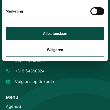
mailadres
*
Instemming
Ik ga akkoord met het
privacybeleid
.
*
Marketing
*
Alles toestaan
Contact
Weigeren
Diamantweg 10
5527 LC Hapert
+31 6 54360324
Volg ons op LinkedIn
Menu
Agenda