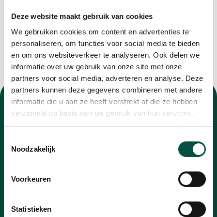
Deze website maakt gebruik van cookies
We gebruiken cookies om content en advertenties te
personaliseren, om functies voor social media te bieden
en om ons websiteverkeer te analyseren. Ook delen we
informatie over uw gebruik van onze site met onze
partners voor social media, adverteren en analyse. Deze
partners kunnen deze gegevens combineren met andere
informatie die u aan ze heeft verstrekt of die ze hebben
verzameld op basis van uw gebruik van hun services.
Toestemmingsselectie
Nieuwsbrief
Noodzakelijk
Blijf op de hoogte van alle ontwikkelingen met
Voorkeuren
onze nieuwsbrief
E-
Statistieken