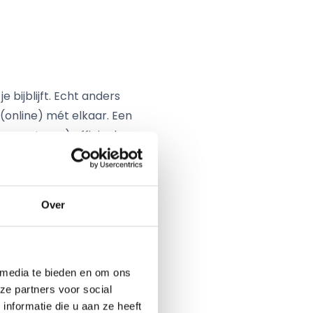
bijblijft. Echt anders
(online) mét elkaar. Een
 coronateam) officieel
 employee experience die
Over
angepast worden. Hoe
 media te bieden en om ons
an voor de borst,
ze partners voor social
lkaars schoenen), de
nformatie die u aan ze heeft