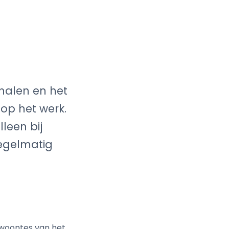
halen en het
op het werk.
leen bij
egelmatig
gewoontes van het