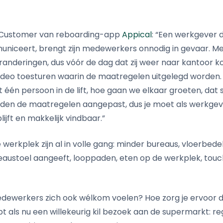
f Customer van reboarding-app
Appical
: “Een werkgever 
mmuniceert, brengt zijn medewerkers onnodig in gevaar.
eranderingen, dus vóór de dag dat zij weer naar kantoor 
 video toesturen waarin de maatregelen uitgelegd worden
één persoon in de lift, hoe gaan we elkaar groeten, dat 
n de maatregelen aangepast, dus je moet als werkgeve
ijft en makkelijk vindbaar.”
erkplek zijn al in volle gang: minder bureaus, vloerbedek
austoel aangeeft, looppaden, eten op de werkplek, touc
dewerkers zich ook wélkom voelen? Hoe zorg je ervoor d
t als nu een willekeurig kil bezoek aan de supermarkt: r