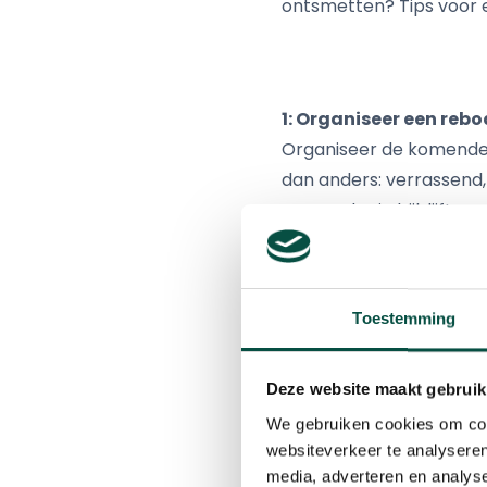
ontsmetten? Tips voor 
1: Organiseer een reb
Organiseer de komende t
dan anders: verrassend,
‘event’ dat je bijblijft
afsluit. Een moment dat
je als werkgever wilt o
Toestemming
2: Maak nieuwe rituel
Deze website maakt gebruik
Rituelen op het werk v
We gebruiken cookies om cont
gaan we elkaar groeten
websiteverkeer te analyseren
omhoog en naar rechts)
media, adverteren en analys