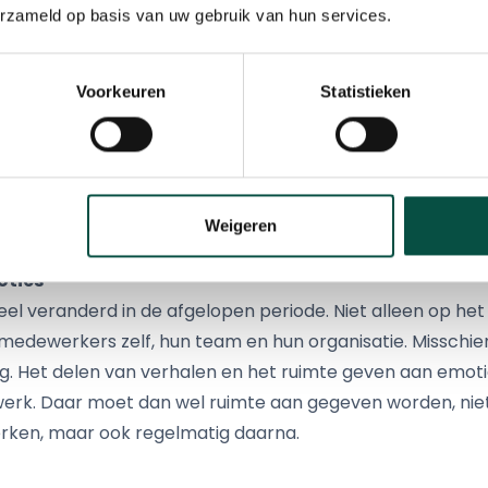
erzameld op basis van uw gebruik van hun services.
gen elkaar aan voor de borst), de Star Trek-groet (V 
ger), het peaceteken of gewoon een knikje met het hoof
Voorkeuren
Statistieken
aar aan als we ons niet houden aan de nieuwe regels? H
? Dat houdt het luchtiger en zorgt ervoor dat mensen el
Weigeren
oties
eel veranderd in de afgelopen periode. Niet alleen op he
 medewerkers zelf, hun team en hun organisatie. Missch
ug. Het delen van verhalen en het ruimte geven aan emoti
erk. Daar moet dan wel ruimte aan gegeven worden, niet
rken, maar ook regelmatig daarna.