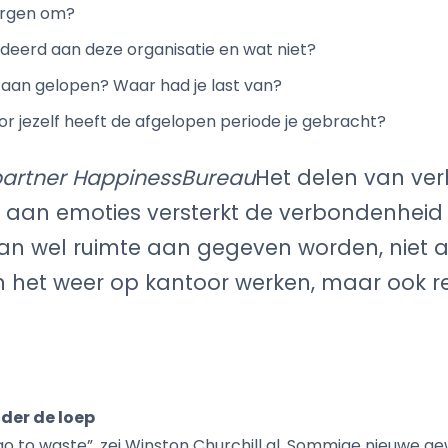
orgen om?
deerd aan deze organisatie en wat niet?
aan gelopen? Waar had je last van?
or jezelf heeft de afgelopen periode je gebracht?
partner HappinessBureau
Het delen van ver
 aan emoties versterkt de verbondenheid 
n wel ruimte aan gegeven worden, niet al
het weer op kantoor werken, maar ook r
der de loep
 go to waste”, zei Winston Churchill al. Sommige nieuwe 