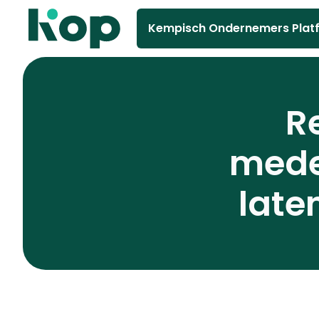
Kempisch Ondernemers Plat
R
mede
late