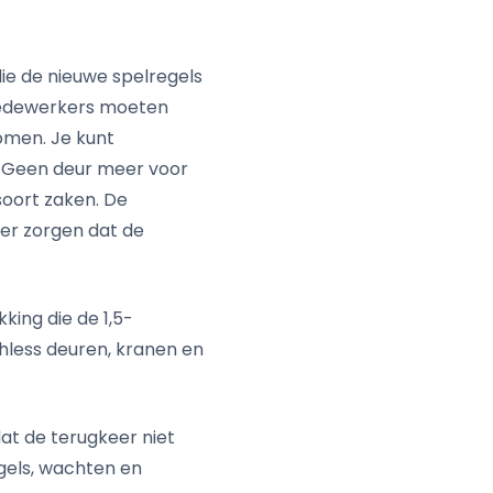
die de nieuwe spelregels
 Medewerkers moeten
komen. Je kunt
. Geen deur meer voor
soort zaken. De
r zorgen dat de
king die de 1,5-
hless deuren, kranen en
at de terugkeer niet
egels, wachten en