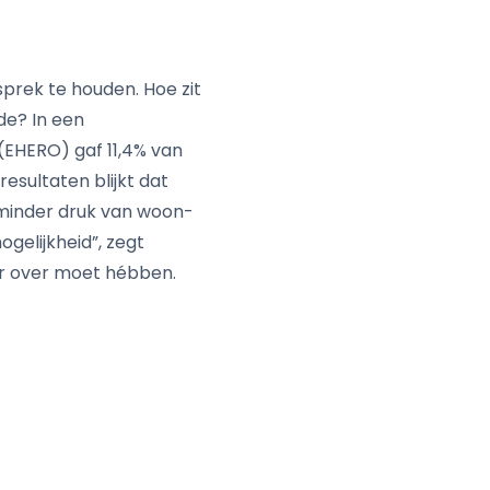
rek te houden. Hoe zit
de? In een
EHERO) gaf 11,4% van
esultaten blijkt dat
 minder druk van woon-
gelijkheid”, zegt
ar over moet hébben.