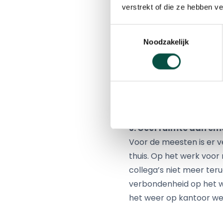
verstrekt of die ze hebben v
namaste (handpalmen te
middelvinger en ringvin
Toestemmingsselectie
Noodzakelijk
En: hoe spreken we elk
makkelijke uitroep voor
spreken als het nodig is.
3: Geef ruimte aan em
Voor de meesten is er v
thuis. Op het werk voor
collega’s niet meer ter
verbondenheid op het w
het weer op kantoor we