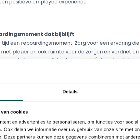
een positieve employee experience:
oardingsmoment dat bijblijft
ijd een reboardingsmoment. Zorg voor een ervaring die je 
 met plezier en ook ruimte voor de zorgen en verdriet en 
 en een periode van verplicht thuiswerken (of werken in het
 het DNA van de organisatie versterkt en aansluit op de
verbrengen.
Details
en
 van cookies
ersterken je cultuur en DNA. Sommige rituelen moeten a
ent en advertenties te personaliseren, om functies voor social
? Doen we de Pocahontas (handpalm naar buiten, zwaai v
. Ook delen we informatie over uw gebruik van onze site met on
, de hand op het hart, de Wuhan-shake (aantikken van e
e. Deze partners kunnen deze gegevens combineren met andere i