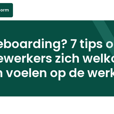
form
eboarding? 7 tips 
werkers zich welk
n voelen op de wer