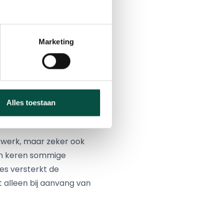
maken tussen
d?
Marketing
ebben we daar een
kaar aan durven te
Alles toestaan
t werk, maar zeker ook
ien keren sommige
es versterkt de
 alleen bij aanvang van