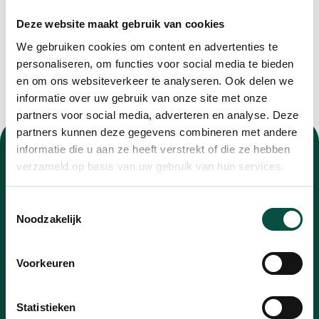
Deze website maakt gebruik van cookies
We gebruiken cookies om content en advertenties te
personaliseren, om functies voor social media te bieden
en om ons websiteverkeer te analyseren. Ook delen we
informatie over uw gebruik van onze site met onze
partners voor social media, adverteren en analyse. Deze
partners kunnen deze gegevens combineren met andere
informatie die u aan ze heeft verstrekt of die ze hebben
verzameld op basis van uw gebruik van hun services.
Toestemmingsselectie
Nieuwsbrief
Noodzakelijk
Blijf op de hoogte van alle ontwikkelingen met
Voorkeuren
onze nieuwsbrief
E-
Statistieken