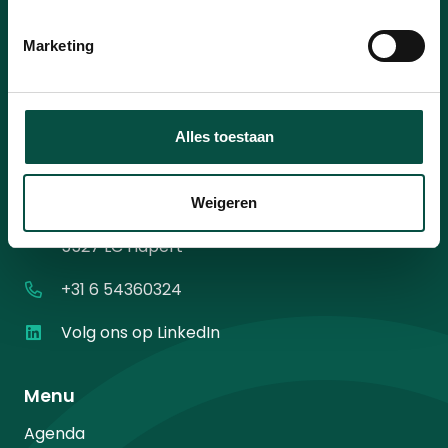
mailadres
*
Instemming
Ik ga akkoord met het
privacybeleid
.
*
Marketing
*
Alles toestaan
Contact
Weigeren
Diamantweg 10
5527 LC Hapert
+31 6 54360324
Volg ons op LinkedIn
Menu
Agenda