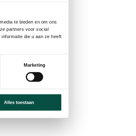
 media te bieden en om ons
ze partners voor social
 van de Ven in het
nformatie die u aan ze heeft
teur van de Vencomatic
vatieve
Marketing
ot de arbeidsmarkt en
. Zo was hij oprichter
rzitter van het
icevoorzitter van
Alles toestaan