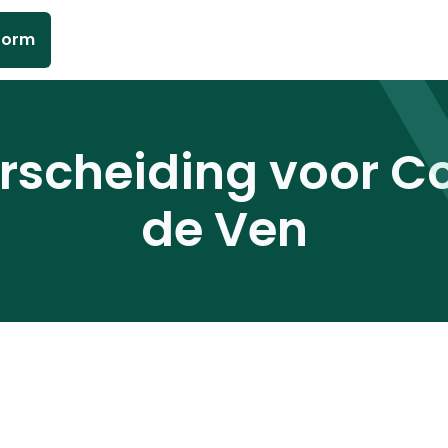
form
scheiding voor C
de Ven