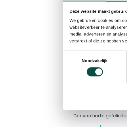
Deze website maakt gebruik
29 april 2020
We gebruiken cookies om cont
websiteverkeer te analyseren
Burgemeester Wim Woute
media, adverteren en analys
zonnetje gezet. Hij heef
verstrekt of die ze hebben v
Cor van de Ven ontving 
Toestemmingsselectie
Group. Hij gaf op een bijz
Noodzakelijk
ondernemerschap, aand
aandacht voor duurzaamh
en (bestuurs)lid van de I
Kempisch Ondernemers P
Stichting Techniekport
Cor van harte gefelicite