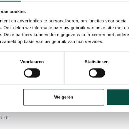
 van cookies
ent en advertenties te personaliseren, om functies voor social
. Ook delen we informatie over uw gebruik van onze site met on
rs heeft vrijdagochtend op een aangepaste manier Cor
e. Deze partners kunnen deze gegevens combineren met andere i
t een lintje ontvangen.
erzameld op basis van uw gebruik van hun services.
het lintje vanwege zijn activiteiten als voormalige direc
ondere wijze leiding aan het bedrijf. Dit blijkt uit het inno
Voorkeuren
Statistieken
acht voor tewerkstellen van mensen met een afstand t
eid. Daarnaast verrichte hij verschillende nevenfuncties
ndustrieGroep Eersel (IGE), is hij oprichter, lid en vicevoo
latform de Kempen en medeoprichter, bestuurslid én v
Weigeren
aal de Kempen.
erd!