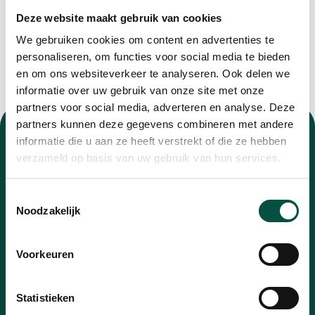
Deze website maakt gebruik van cookies
We gebruiken cookies om content en advertenties te
personaliseren, om functies voor social media te bieden
en om ons websiteverkeer te analyseren. Ook delen we
informatie over uw gebruik van onze site met onze
partners voor social media, adverteren en analyse. Deze
partners kunnen deze gegevens combineren met andere
informatie die u aan ze heeft verstrekt of die ze hebben
verzameld op basis van uw gebruik van hun services.
Toestemmingsselectie
Nieuwsbrief
Noodzakelijk
Blijf op de hoogte van alle ontwikkelingen met
onze nieuwsbrief
Voorkeuren
E-
Statistieken
mailadres
*