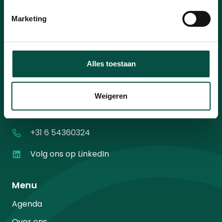
Ik ga akkoord met het
privacybeleid
.
Instemming
*
*
Marketing
Alles toestaan
Contact
Weigeren
Diamantweg 10
5527 LC Hapert
+31 6 54360324
Volg ons op LinkedIn
Menu
Agenda
Over ons