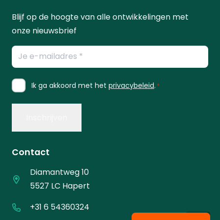
Blijf op de hoogte van alle ontwikkelingen met
onze nieuwsbrief
E-
mailadres
*
Instemming
Ik ga akkoord met het
privacybeleid
.
*
*
Contact
Diamantweg 10
5527 LC Hapert
+31 6 54360324