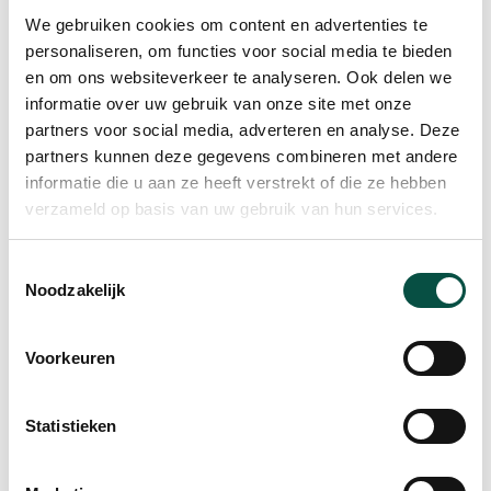
zo hoog als nu. Maar wat zijn nou de grootste
We gebruiken cookies om content en advertenties te
personaliseren, om functies voor social media te bieden
uitdagingen?
en om ons websiteverkeer te analyseren. Ook delen we
VNO-NCW Brabant Zeeland onderzoekt daarom
informatie over uw gebruik van onze site met onze
partners voor social media, adverteren en analyse. Deze
samen met de Limburgse Werkgevers Vereniging
partners kunnen deze gegevens combineren met andere
(LWV) waar ondernemers in Zuid-Nederland
informatie die u aan ze heeft verstrekt of die ze hebben
tegenaan lopen. Wil jij jouw uitdagingen met ons
verzameld op basis van uw gebruik van hun services.
delen? Invullen kost je nog geen 5 minuten.
Toestemmingsselectie
Vul hier de enquête in >>
Noodzakelijk
Alleen zo krijgen we inzicht in hoe het ervoor staat
met het bedrijfsleven in onze regio en brengen we
Voorkeuren
de situatie duidelijk over het voetlicht bij
bestuurders van zowel de provincies als het Rijk.
Statistieken