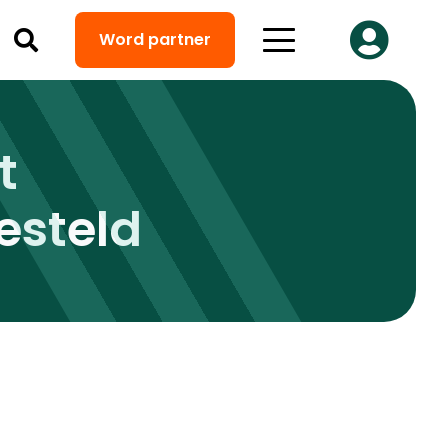
Word partner
t
esteld