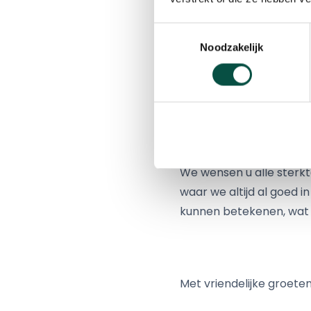
We kunnen ons voorstelle
mocht u wel kans zien on
Toestemmingsselectie
ons dan weten. Via Skyp
Noodzakelijk
Lonneke en Fleur van he
de voortgang. Dus volg
We mailen de groep die
concrete updates als we
We wensen u alle sterkt
waar we altijd al goed i
kunnen betekenen, wat d
Met vriendelijke groeten