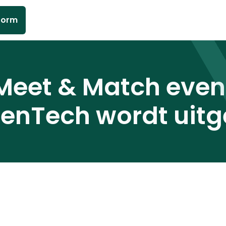
form
Meet & Match even
nTech wordt uitg