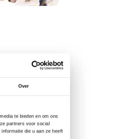
aatste Meet & Match
Over
gaat niet door.
 aan het ontwikkelen
dustrie. De behoefte
 media te bieden en om ons
ze partners voor social
nformatie die u aan ze heeft