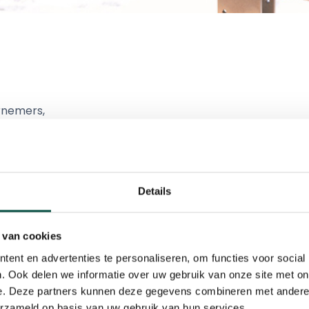
rnemers,
de mededeling zijn, maar helaas moeten we het al verpl
Details
ot nader order uitstellen.
De bijeenkomst op 31 maart 
pisch Ondernemers Platform de komende weken wél door
 van cookies
ps voor scholen, geïnspireerd door de Kempische maakin
ent en advertenties te personaliseren, om functies voor social
hops op scholen blijft inmiddels onverminderd groot.
. Ook delen we informatie over uw gebruik van onze site met on
e. Deze partners kunnen deze gegevens combineren met andere i
erzameld op basis van uw gebruik van hun services.