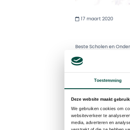
17 maart 2020
Beste Scholen en Onde
Het zal geen verrassen
Toestemming
event van KempenTech t
We werken bij het Kem
Deze website maakt gebruik
van de techniekworksho
We gebruiken cookies om cont
aan goede techniekworks
websiteverkeer te analyseren
media, adverteren en analys
verstrekt of die ze hebben v