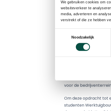
We gebruiken cookies om cont
– Het in beeld brengen
websiteverkeer te analyseren
bedrijventerreinen en d
media, adverteren en analys
– Het onderzoeken van 
verstrekt of die ze hebben v
verminderen (op ondern
– In beeld brengen van 
Toestemmingsselectie
koppelmogelijkheden en
Noodzakelijk
– Het ontwikkelen en u
het gebied van duurzaa
– Oplossingen bedenken
spectrum (zowel bedrijf
De uitkomsten van dit 
voor de bedrijventerre
Om deze opdracht tot e
studenten Werktuigbouw