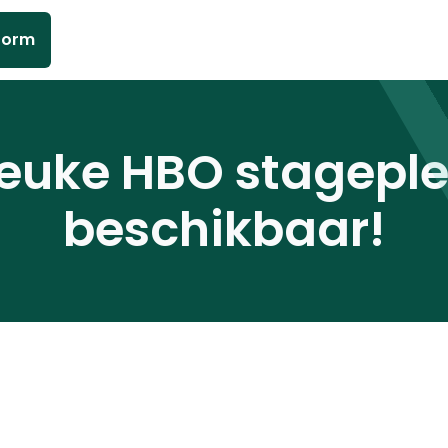
form
euke HBO stagepl
beschikbaar!