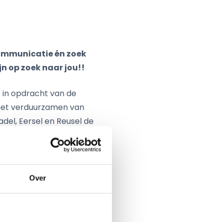
ommunicatie én zoek
jn op zoek naar jou!!
in opdracht van de
het verduurzamen van
del, Eersel en Reusel de
ytisch oogpunt vandaar
Over
verschillende
van dit onderzoek zijn: