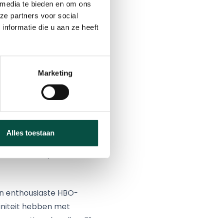
 media te bieden en om ons
mpische
ze partners voor social
nformatie die u aan ze heeft
gieverbruiken te
onderzoeken van
Marketing
ding van ondernemers op
uit een breed
Alles toestaan
uurzaamheidsplannen
n enthousiaste HBO-
niteit hebben met