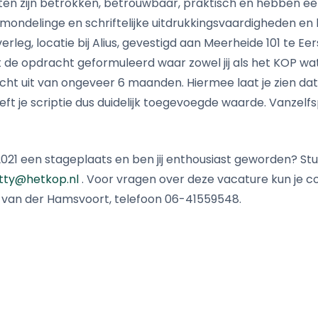
n zijn betrokken, betrouwbaar, praktisch en hebben een 
ondelinge en schriftelijke uitdrukkingsvaardigheden en 
rleg, locatie bij Alius, gevestigd aan Meerheide 101 te Eers
de opdracht geformuleerd waar zowel jij als het KOP wa
cht uit van ongeveer 6 maanden. Hiermee laat je zien dat
ft je scriptie dus duidelijk toegevoegde waarde. Vanzel
2021 een stageplaats en ben jij enthousiast geworden? St
tty@hetkop.nl
. Voor vragen over deze vacature kun je
y van der Hamsvoort, telefoon 06-41559548.