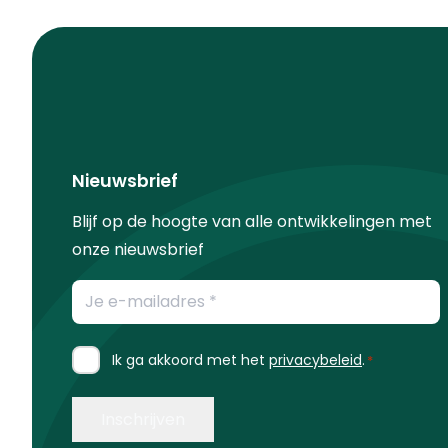
Nieuwsbrief
Blijf op de hoogte van alle ontwikkelingen met
onze nieuwsbrief
E-
mailadres
*
Instemming
Ik ga akkoord met het
privacybeleid
.
*
*