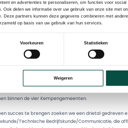
ent en advertenties te personaliseren, om functies voor social
 van de energieverbruiken van de ondernemers op de Ke
. Ook delen we informatie over uw gebruik van onze site met on
e mate waarin zij zich bezighouden met duurzaamheid.
e. Deze partners kunnen deze gegevens combineren met andere i
de fysieke en planologische mogelijkheden om deze ener
erzameld op basis van uw gebruik van hun services.
emers-, collectief en overheidsniveau).
m2 geschikte daken t.b.v. plaatsing van zonnepanelen, 
 technische mogelijkheden.
Voorkeuren
Statistieken
itvoeren van een communicatieplan t.b.v. de bewustwor
mheid.
 voor de congestieproblematiek binnen de Kempen (van
skundig als technisch).
Weigeren
onderzoek worden gebruikt om te komen tot concrete d
inen binnen de vier Kempengemeenten.
en succes te brengen zoeken we een drietal gedreven e
kunde/Technische Bedrijfskunde/Communicatie, die affi