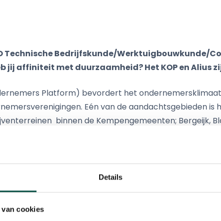
HBO Technische Bedrijfskunde/Werktuigbouwkunde/C
b jij affiniteit met duurzaamheid? Het KOP en Alius zi
ernemers Platform) bevordert het ondernemersklimaat 
nemersverenigingen. Eén van de aandachtsgebieden is 
jventerreinen binnen de Kempengemeenten; Bergeijk, Bla
ordt deze ambitie ondersteund vanuit een technisch anal
bedrijventerreinen de Kempen
Details
tdagende opdracht waarbij je de ondersteuning krijgt van 
 van cookies
ebbenden uit het veld. Onderdelen en aandachtsgebieden 