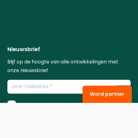
Nieuwsbrief
Blijf op de hoogte van alle ontwikkelingen met
onze nieuwsbrief
E-
mailadres
Word partner
*
Instemming
Ik ga akkoord met het
privacybeleid
.
*
*