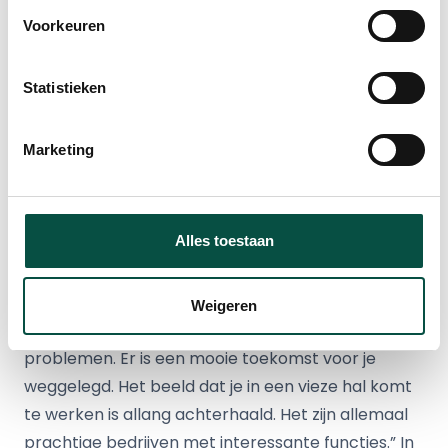
Engagement | Education bij ASML. Bart Brouwers,
Voorkeuren
hoofdredacteur van
Innovation Origins,
leidt het
gesprek.
Statistieken
‘Samenwerkingsverbanden
zetten techniekonderwijs
Marketing
nog beter op de kaart’
Innovation Origins interviewde Stefan Slenders
Alles toestaan
vast al over de samenwerking tussen bedrijfsleven
en onderwijs. Daarin vertelt hij onder andere: “Als je
in de techniek werkt, draag je bij aan het vinden
Weigeren
van oplossingen voor maatschappelijke
problemen. Er is een mooie toekomst voor je
weggelegd. Het beeld dat je in een vieze hal komt
te werken is allang achterhaald. Het zijn allemaal
prachtige bedrijven met interessante functies.” In