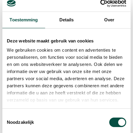
Toestemming
Details
Over
Deze website maakt gebruik van cookies
We gebruiken cookies om content en advertenties te
personaliseren, om functies voor social media te bieden
en om ons websiteverkeer te analyseren. Ook delen we
De werkwijze is sinds een jaar flink vernieuwd, en
informatie over uw gebruik van onze site met onze
dat blijft niet onopgemerkt in onze eigen regio én
partners voor social media, adverteren en analyse. Deze
Brainport. Stefan Slenders zit aan tafel met
partners kunnen deze gegevens combineren met andere
vertegenwoordigers van het bedrijfsleven. Jan-
informatie die u aan ze heeft verstrekt of die ze hebben
verzameld op basis van uw gebruik van hun services.
Paul Kimmel is Social Responsibility Manager bij
NXP Nijmegen, daarnaast sluiten aan: adjunct-
Toestemmingsselectie
directeur Birgit Goumans van Kuster Goumans en
Noodzakelijk
Inge Wouters, Program manager Community