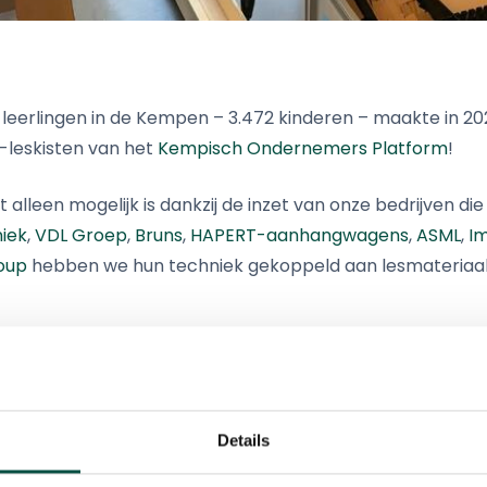
 leerlingen in de Kempen – 3.472 kinderen – maakte in 2
-leskisten van het
Kempisch Ondernemers Platform
!
 alleen mogelijk is dankzij de inzet van onze bedrijven die
iek
,
VDL Groep
,
Bruns
,
HAPERT-aanhangwagens
,
ASML
,
I
oup
hebben we hun techniek gekoppeld aan lesmateriaal
kisten nu al 25 (!!) scholen in de Kempen. Leerlingen krijg
n lesbrief én een video met uitleg en een digitaal bezo
gelijk maakt.
Details
rgden er daarnaast voor dat docenten de leskisten goe