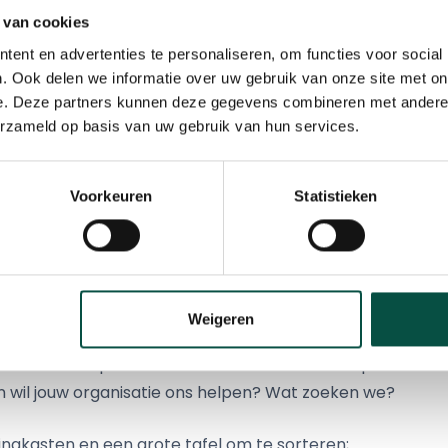
 bij de bibliotheek in Eersel. Leerlingen van scholen als
Sp
 van cookies
en
Pius X-College Leerwerkplaats
controleren samen me
ent en advertenties te personaliseren, om functies voor social
-techniekcoaches de leskisten na uitleen, zodat iedere 
. Ook delen we informatie over uw gebruik van onze site met on
 slag kan.
e. Deze partners kunnen deze gegevens combineren met andere i
erzameld op basis van uw gebruik van hun services.
kisten 140 keer (!!) opgehaald en weer teruggebracht. Ze 
ijsstichting KempenKind
,
Veldvest/ SKOzoK
,
Nummereen 
Voorkeuren
Statistieken
. Naast het gebruik in de klassen, worden de leskisten ook 
n
en bij onze eigen bedrijven, zoals bijvoorbeeld op de fa
is, door slim samen te werken. Wel zo inclusief
edeKempen
Weigeren
 van de bieb op zoek naar een nieuwe centrale plek om de 
ien wil jouw organisatie ons helpen? Wat zoeken we?
ingkasten en een grote tafel om te sorteren;