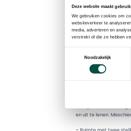
halen bij ons uitleenpunt
Deze website maakt gebruik
Groote Aard SO – VSO
We gebruiken cookies om cont
Ondernemers Platform
websiteverkeer te analyseren
complete leskist aan de
media, adverteren en analys
verstrekt of die ze hebben v
Want in totaal zijn de 
Toestemmingsselectie
groep 5 bij zowel
Onderw
Noodzakelijk
De Kempen
en
Were Di
van
Brainport Eindhove
En dat dus helemaal grat
toch?
#samenmakenw
We zijn door verhuizing
en uit te lenen. Missch
– Ruimte met twee stell