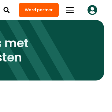
Word partner
s met
sten