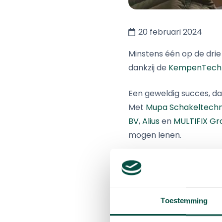
20 februari 2024
Minstens één op de drie
dankzij de
KempenTech
Een geweldig succes, dat
Met
Mupa Schakeltechn
BV
,
Alius
en
MULTIFIX Gr
mogen lenen.
In totaal bereiken de les
materialen, maar ook ee
bedrijf dat de leskist mo
Toestemming
DeMaackers
en
Faes
zo