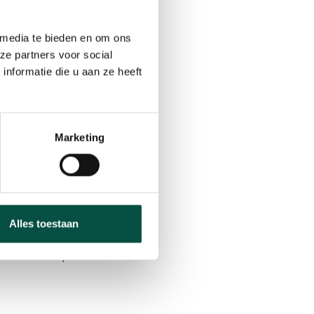
eciaal Onderwijs De
t onze
Kempisch
 media te bieden en om ons
school weer met een
ze partners voor social
nformatie die u aan ze heeft
worden ingezet vanaf
Kinderopvang
,
RBOB
Marketing
gebruikt bij events
miliedag van
Bruns
.
Alles toestaan
leskisten op te slaan