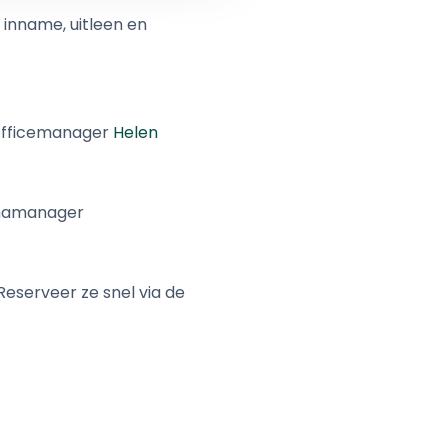
r inname, uitleen en
officemanager
Helen
mmamanager
 Reserveer ze snel via de