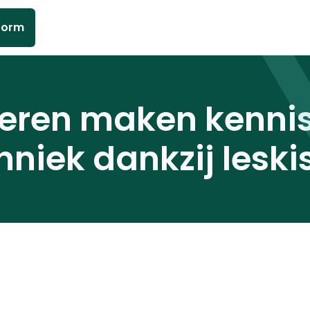
form
eren maken kenni
hniek dankzij leski