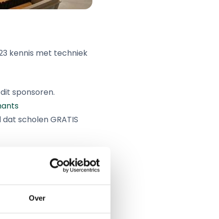
023 kennis met techniek
 dit sponsoren.
mants
 dat scholen GRATIS
en niet alleen
ek aan het Kempische
Over
d verpakt op kunnen