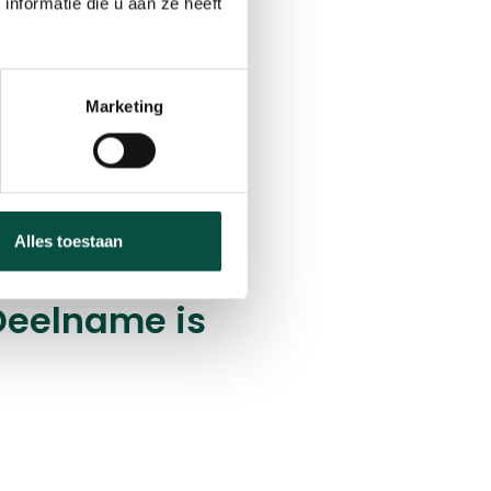
nformatie die u aan ze heeft
 samenwerking, krijgen
Marketing
d je aan via
n
Alles toestaan
tsen
 Deelname is