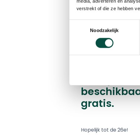
media, adverteren en analys
binnen als buiten zijn bed
verstrekt of die ze hebben v
Na een presentatie waar
Toestemmingsselectie
we een rondleiding bij L
Noodzakelijk
Lijkt het je
info@obgb.
bedrijfsna
beschikbaar
gratis.
Hopelijk tot de 26e!