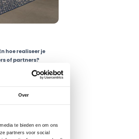
n hoe realiseer je
rs of partners?
rdelen van is) ons een
ernemen en
Over
x een
aan op de bijzondere
 media te bieden en om ons
id”. Pieter gaat in op
ze partners voor social
an mensen voorop, zowel