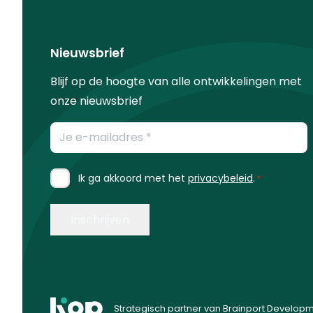
Nieuwsbrief
Blijf op de hoogte van alle ontwikkelingen met
onze nieuwsbrief
E-
mailadres
*
Instemming
Ik ga akkoord met het
privacybeleid
.
*
*
Strategisch partner van Brainport Develop