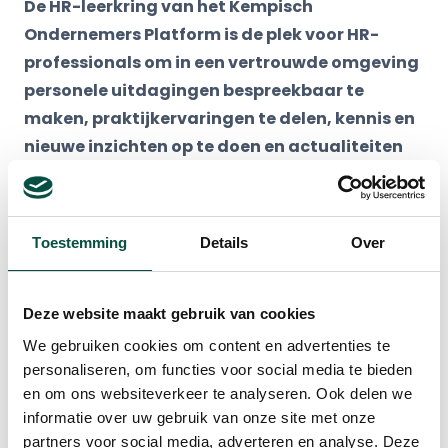
De HR-leerkring van het Kempisch
Ondernemers Platform is de plek voor HR-
professionals om in een vertrouwde omgeving
personele uitdagingen bespreekbaar te
maken, praktijkervaringen te delen, kennis en
nieuwe inzichten op te doen en actualiteiten
door te nemen.
Vandaag op de agenda: Bewustwording: hoe
Toestemming
Details
Over
krijg je je leidinggevenden mee in
Leren en
Innoveren
?
Deze website maakt gebruik van cookies
Andere manier van kijken
We gebruiken cookies om content en advertenties te
Erik Giebels van de Learning Waves uit Veldhoven
personaliseren, om functies voor social media te bieden
nam de ruim 25 aanwezige HR-professionals mee
en om ons websiteverkeer te analyseren. Ook delen we
tijdens een interactieve, praktijkgerichte
informatie over uw gebruik van onze site met onze
partners voor social media, adverteren en analyse. Deze
presentatie en beschrijft een andere manier van