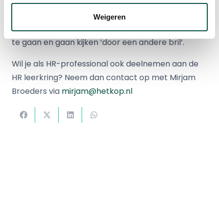
Wij danken Erik Giebels hartelijk voor de
Weigeren
presentatie en de motivatie om allen naar terug
te gaan en gaan kijken ‘door een andere bril’.
Wil je als HR-professional ook deelnemen aan de
HR leerkring? Neem dan contact op met Mirjam
Broeders via
mirjam@hetkop.nl