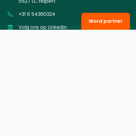
5527 LC Hapert
+31 6 54360324
Word partner
Volg ons op LinkedIn
Menu
Agenda
Over ons
Contact
Privacy
Strategisch partner van Brainport Development en
samenwerkend in Brainport Eindhoven |
Webdesign