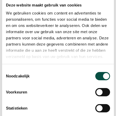
van het Kempisch Ondernemers Platform gaf een
Deze website maakt gebruik van cookies
toelichting over de voortgang en toekomst van
We gebruiken cookies om content en advertenties te
het KOP Bureau. De verschillende
personaliseren, om functies voor social media te bieden
programmamanagers (Fleur Besters, EllenKeeris,
en om ons websiteverkeer te analyseren. Ook delen we
Mirjam Broeders, Hetty van der Hamsvoort en
informatie over uw gebruik van onze site met onze
Stefan Slenders) presenteerden in korte video’s
partners voor social media, adverteren en analyse. Deze
de verschillende projecten en programma’s zoals
partners kunnen deze gegevens combineren met andere
informatie die u aan ze heeft verstrekt of die ze hebben
de leskisten van KempenTech. Penningmeester Ad
verzameld op basis van uw gebruik van hun services.
Keeris sloot het officiële gedeelte af met een
presentatie over de financiële resultaten.
Toestemmingsselectie
Noodzakelijk
Speciale dank aan The Schippers Group voor het
beschikbaar stellen van hun fantastische bedrijf,
indrukwekkende rondleiding en enthousiaste
Voorkeuren
presentatie van Mark Schippers over de
activiteiten en ambities van dit mooie Kempische
Statistieken
KOPloperbedrijf.