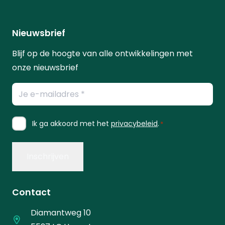
Nieuwsbrief
Blijf op de hoogte van alle ontwikkelingen met
onze nieuwsbrief
E-
mailadres
*
Instemming
Ik ga akkoord met het
privacybeleid
.
*
*
Contact
Diamantweg 10