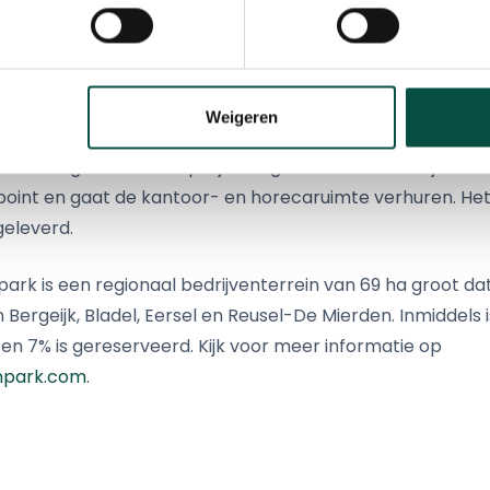
drijven en organisaties.
wd op een prominente locatie in het noorden van het b
ft drie bouwlagen en ca. 1.500m² vloeroppervlakte. Een d
Weigeren
 projectorganisatie van het KBP en het parkmanagement. 
isvesting van andere projectorganisaties en bedrijven.
ypoint en gaat de kantoor- en horecaruimte verhuren. H
geleverd.
ark is een regionaal bedrijventerrein van 69 ha groot da
rgeijk, Bladel, Eersel en Reusel-De Mierden. Inmiddels 
en 7% is gereserveerd. Kijk voor meer informatie op
npark.com
.