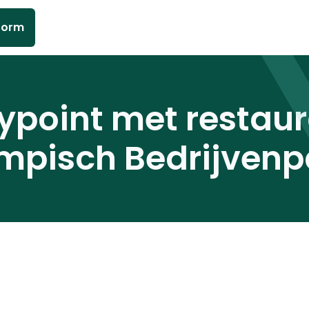
form
typoint met restau
mpisch Bedrijvenp