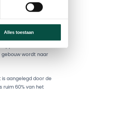
edrijvenpark aan de
eel van deze ruimte
Alles toestaan
Daarnaast is er ruimte
 Schippers Onroerend
et gebouw wordt naar
t is aangelegd door de
is ruim 60% van het