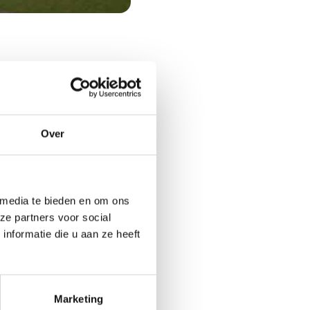
koopovereenkomst
n facilitypoint met
Over
rse kantoorfuncties
oeld voor de
KBP en overige
 media te bieden en om ons
gspunt in de ‘Fresh
ze partners voor social
nformatie die u aan ze heeft
ieve voorziening op het
ven en de medewerkers op
Marketing
plek voor medewerkers