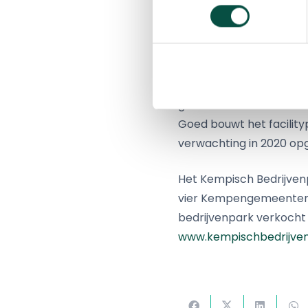
op het KBP en andere be
Het gebouw wordt gebou
Provincialeweg. Het hee
wordt gebruikt door de
gereserveerd voor de hu
Goed bouwt het facilit
verwachting in 2020 op
Het Kempisch Bedrijvenp
vier Kempengemeenten Be
bedrijvenpark verkocht 
www.kempischbedrijve