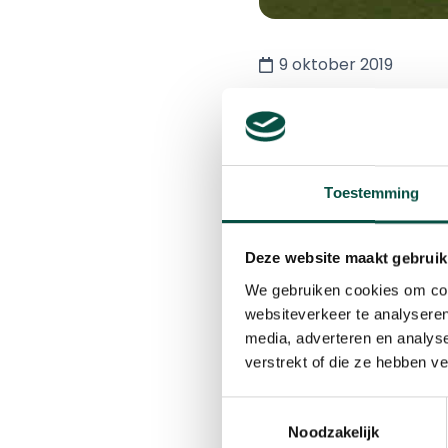
9 oktober 2019
Hapert, 3 oktober 2019.
Schippers Onroerend 
getekend voor de verk
Toestemming
restauratieve voorzie
en het gebouw is flexi
Deze website maakt gebruik
huisvesting van de p
We gebruiken cookies om cont
bedrijven en organisa
websiteverkeer te analyseren
Forward-stijl’ op de 
media, adverteren en analys
verstrekt of die ze hebben v
Sinds de start van het 
terrein. De realisatie 
Toestemmingsselectie
Noodzakelijk
het KBP nog verder wor