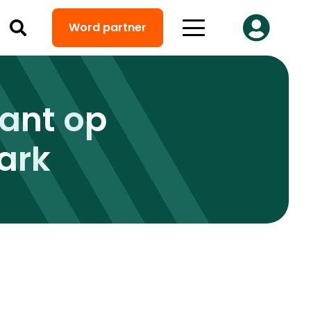
Word partner
rant op
ark