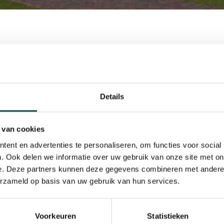
Goed en Kempisch Bedrijvenpark (KBP) hebben een 
oop van een kavel op het KBP. Op deze kavel wordt ee
Details
ning gerealiseerd. Er wordt ruimte geboden aan dive
bel in te delen. De kantoorruimte is onder andere bed
 van cookies
rojectorganisatie van het KBP, het parkmanagement 
ent en advertenties te personaliseren, om functies voor social
ties. Er lopen gesprekken met Subway om een vestigin
. Ook delen we informatie over uw gebruik van onze site met on
begane grond van het gebouw te realiseren.
e. Deze partners kunnen deze gegevens combineren met andere i
erzameld op basis van uw gebruik van hun services.
KBP bestond de wens voor een facilitypoint met restaurat
hiervan zorgt ervoor dat de voorzieningen voor de bedrij
Voorkeuren
Statistieken
den uitgebreid. Het facilitypoint wordt een ontmoetings