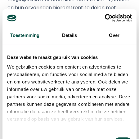
en hun ervaringen hieromtrent te delen met
collega-ondernemers.
De bijeenkomst werd afgetrapt met een
Toestemming
Details
Over
presentatie van Ruud Smetsers van adviesbureau
IPL. Ruud gaf aan hoe een ERP-systeem werkt, de
voordelen hiervan, maar zeker ook wat een ERP-
Deze website maakt gebruik van cookies
systeem niet is: “Je moet niet verwachten dat met
We gebruiken cookies om content en advertenties te
een druk op de knop alles zichtbaar is. Om dat te
personaliseren, om functies voor social media te bieden
bereiken moet je eerst aan bepaalde
en om ons websiteverkeer te analyseren. Ook delen we
informatie over uw gebruik van onze site met onze
voorwaarden voldoen. Een ERP-systeem is
partners voor social media, adverteren en analyse. Deze
vandaag de dag onmisbaar om efficiënter te
partners kunnen deze gegevens combineren met andere
werken en grip te houden op processen. ERP is dan
informatie die u aan ze heeft verstrekt of die ze hebben
ook geen doel op zich maar een middel.”
verzameld op basis van uw gebruik van hun services.
Dennis Dielis gaf vervolgens aan hoe een ERP-
Toestemmingsselectie