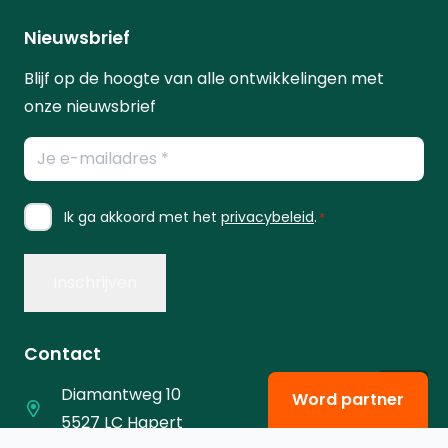
Nieuwsbrief
Blijf op de hoogte van alle ontwikkelingen met
onze nieuwsbrief
E-
mailadres
*
Instemming
Ik ga akkoord met het
privacybeleid
.
*
*
Contact
Diamantweg 10
Word partner
5527 LC Hapert