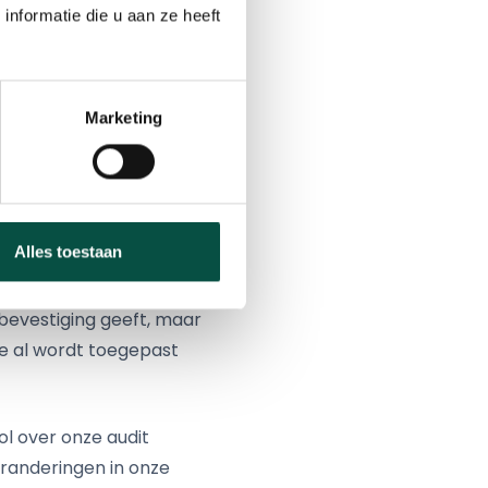
nformatie die u aan ze heeft
 van
 digitaliseren. ‘Data
Marketing
e beslissing om het
nzicht te geven in hun
Alles toestaan
n, verbinden en
oorheen niet, of niet
bevestiging geeft, maar
ce al wordt toegepast
ol over onze audit
eranderingen in onze