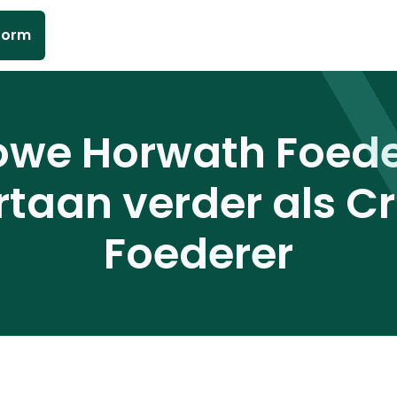
form
owe Horwath Foede
rtaan verder als C
Foederer