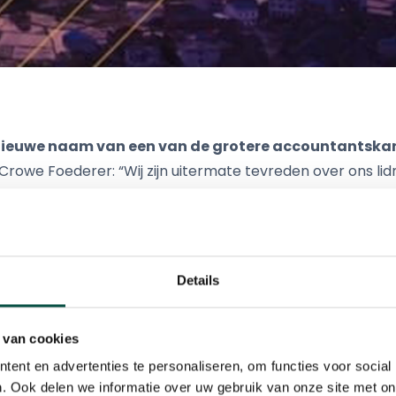
 nieuwe naam van een van de grotere accountantskan
rowe Foederer: “Wij zijn uitermate tevreden over ons l
levert aan de dienstverlening voor onze klanten. De keuz
rowe brand te werken zal bijdragen aan onze Internatio
tement zijn in de Nederlandse markt. Als Crowe zijn we ee
Details
in 2014 van het internationale netwerk van Crowe Horwat
e Horwath. Afgelopen zomer heeft de rebranding plaat
 van cookies
naar Crowe Global. Crowe Foederer is in Nederland een la
ent en advertenties te personaliseren, om functies voor social
. Ook delen we informatie over uw gebruik van onze site met on
verdeeld over
7 vestigingen
. Crowe Global is een netwer