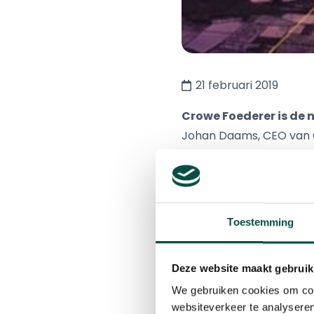
21 februari 2019
Crowe Foederer is de
Johan Daams, CEO van C
en de bijdrage die dit 
mondiale en krachtige C
tevens een duidelijk sta
duidelijke footprint.”
Toestemming
Sinds het lidmaatschap 
Foederer de brand Crow
Deze website maakt gebruik
Internationale netwerk 
We gebruiken cookies om cont
websiteverkeer te analyseren
met 450 medewerkers 