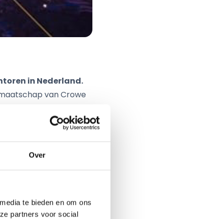
toren in Nederland.
idmaatschap van Crowe
e om voortaan onder een
nale slagkracht en
n partij met een
Over
h International voert
sgevonden van het
ndelijke organisatie
 media te bieden en om ons
ze partners voor social
k met 805 kantoren