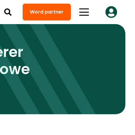
Word partner
rer
rowe