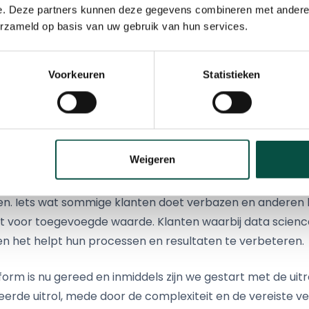
e. Deze partners kunnen deze gegevens combineren met andere i
n en bevindt zich op nummer 8 in de wereldwijde ranking
erzameld op basis van uw gebruik van hun services.
.
Global
en Crowe Foederer is sterk gericht op innoveren en
Voorkeuren
Statistieken
se’ zijn vandaag de dag veel gehoorde termen. Vandaar d
investeren in nieuwe technologieën en onze klanten meer i
beslissingen kunnen nemen.
Weigeren
aat om data vanuit verschillende databases te importere
llen zorgt de data science toepassing voor inzichten die v
en. Iets wat sommige klanten doet verbazen en anderen 
rgt voor toegevoegde waarde. Klanten waarbij data scien
 en het helpt hun processen en resultaten te verbeteren.
tform is nu gereed en inmiddels zijn we gestart met de uitr
seerde uitrol, mede door de complexiteit en de vereiste v