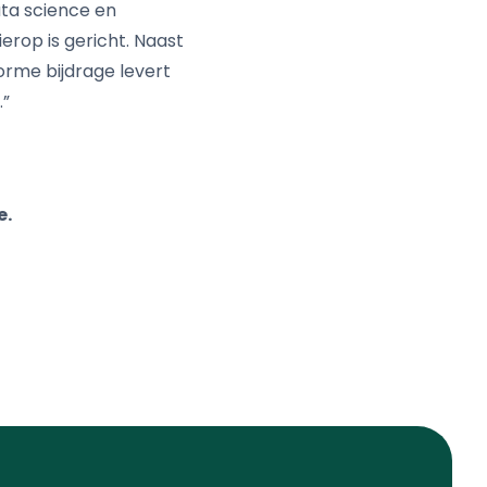
ata science en
rop is gericht. Naast
rme bijdrage levert
.”
e.