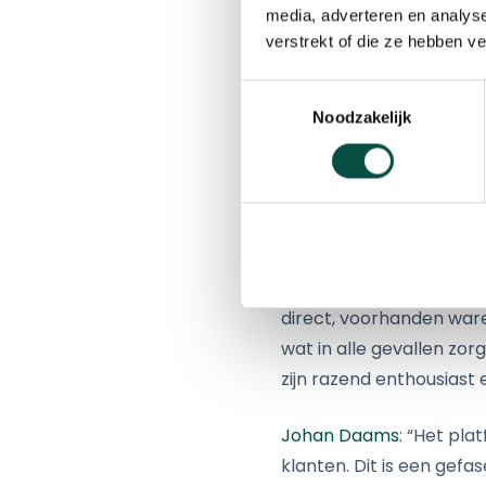
media, adverteren en analys
verdeeld over 130 lande
verstrekt of die ze hebben v
accountantsnetwerken
Toestemmingsselectie
De strategie van
Crowe 
Noodzakelijk
science’ en ‘data analy
afgelopen jaar fors te 
data, zodat ze slimme 
Crowe Foederer is in st
analyseren. In veel geva
direct, voorhanden war
wat in alle gevallen zo
zijn razend enthousiast
Johan Daams
: “Het pla
klanten. Dit is een gefa