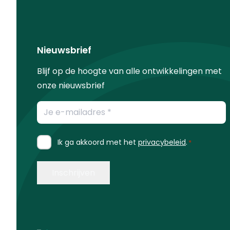
Nieuwsbrief
Blijf op de hoogte van alle ontwikkelingen met
onze nieuwsbrief
E-
mailadres
*
Instemming
Ik ga akkoord met het
privacybeleid
.
*
*