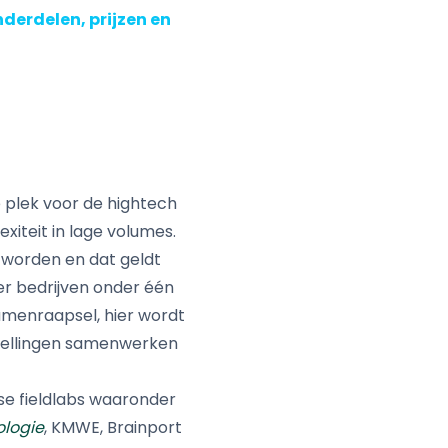
nderdelen, prijzen en
 plek voor de hightech
xiteit in lage volumes.
t worden en dat geldt
er bedrijven onder één
samenraapsel, hier wordt
tellingen samenwerken
se fieldlabs waaronder
ologie
, KMWE, Brainport