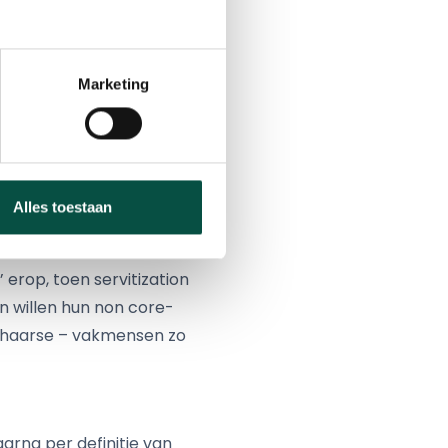
verhaal begrijpen’,
amenwerken en buiten de
het AML-fieldlab, omdat
Marketing
andlen van producten
 ideeën over 4PP los
manier van denken is nog
Alles toestaan
den met AML op de BIC.
behalen valt en hoe
erop, toen servitization
n willen hun non core-
 schaarse – vakmensen zo
arna per definitie van