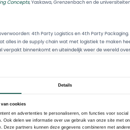
ing Concepts
, Yaskawa, Grenzenbach en de universiteite
 toverwoorden: 4th Party Logistics en 4th Party Packaging
t alles in de supply chain wat met logistiek te maken he
l verpakt binnenkomt en uiteindelijk weer de wereld over
al een tijdlang intensief na over een optimaal aanbod en
aties op de BIC. IJssel bijvoorbeeld optimaliseert in dit p
igde data naar de cloud. Rubix is al jaren topspeler in E
 van (reserve-)onderdelen en industrial supplies en he
Details
n specifiek de businessunit Faes Packaging Concepts, kijk
gezegd slimme ladingdragers, met allerlei coderingen en 
 van cookies
ng, sheet metal fabrication and assembly, is één van de g
ent en advertenties te personaliseren, om functies voor social
. Ook delen we informatie over uw gebruik van onze site met on
e. Deze partners kunnen deze gegevens combineren met andere i