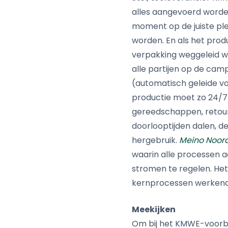
alles aangevoerd worden
moment op de juiste plek
worden. En als het produ
verpakking weggeleid wo
alle partijen op de cam
(automatisch geleide vo
productie moet zo 24/7 
gereedschappen, retoure
doorlooptijden dalen, 
hergebruik.
Meino Noor
waarin alle processen aa
stromen te regelen. Het
kernprocessen werkend
Meekijken
Om bij het KMWE-voorbeel