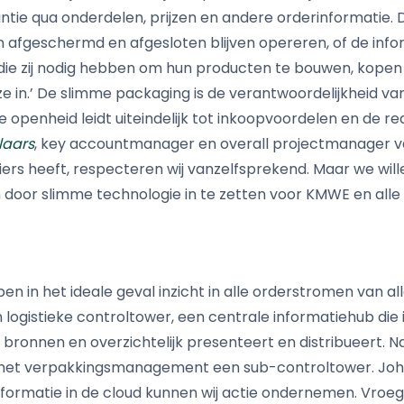
antie qua onderdelen, prijzen en andere orderinformatie.
an afgeschermd en afgesloten blijven opereren, of de inf
s die zij nodig hebben om hun producten te bouwen, kopen wi
ze in.’ De slimme packaging is de verantwoordelijkheid va
e openheid leidt uiteindelijk tot inkoopvoordelen en de re
laars
, key accountmanager en overall projectmanager va
ers heeft, respecteren wij vanzelfsprekend. Maar we wil
door slimme technologie in te zetten voor KMWE en alle 
n in het ideale geval inzicht in alle orderstromen van all
ogistieke controltower, een centrale informatiehub die
i bronnen en overzichtelijk presenteert en distribueert. Na
r het verpakkingsmanagement een sub-controltower. Joh
nformatie in de cloud kunnen wij actie ondernemen. Vroeg