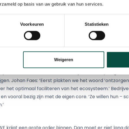
erzameld op basis van uw gebruik van hun services.
key. Dat vraagt om sterke partners die de essentie van het 
teur-eigenaar van de Faes Group. Smart industry vergt s
KMWE was al klant bij Faes Group. Faes haakte aan bij 
Voorkeuren
Statistieken
verder gaat dan verpakkingen leveren. Het gaat om het h
zijn nog niet zo veel situaties waarop we onze vergaande
 Hamers
, commercieel verantwoordelijke bij Faes. ‘Deze 
maakindustrie.’
Weigeren
en eerst uitgebreid af wat ze nu eigenlijk voor ogen had
prekken om ideeën te delen, te kijken waar synergie te 
gen. Johan Faes: ‘Eerst plakten we het woord ‘ontzorgen’ 
r het optimaal faciliteren van het ecosysteem.’ Bedrijve
 en vooral bezig zijn met de eigen core. ‘Ze willen hun –
.’
E krijgt een grote order binnen. Dan moet er niet lang da