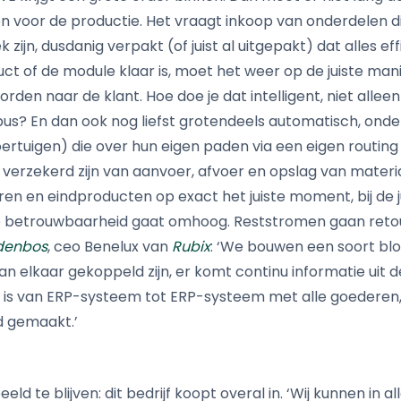
 voor de productie. Het vraagt inkoop van onderdelen die
 zijn, dusdanig verpakt (of juist al uitgepakt) dat alles ef
ct of de module klaar is, moet het weer op de juiste manie
rden naar de klant. Hoe doe je dat intelligent, niet all
pus? En dan ook nog liefst grotendeels automatisch, on
ertuigen) die over hun eigen paden via een eigen routing 
verzekerd zijn van aanvoer, afvoer en opslag van materi
n en eindproducten op exact het juiste moment, bij de j
de betrouwbaarheid gaat omhoog. Reststromen gaan reto
denbos
, ceo Benelux van
Rubix
: ‘We bouwen een soort bl
n elkaar gekoppeld zijn, er komt continu informatie uit d
 is van ERP-systeem tot ERP-systeem met alle goederen, 
 gemaakt.’
d te blijven: dit bedrijf koopt overal in. ‘Wij kunnen in a