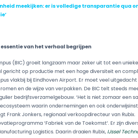
enheid meekijken: er is volledige transparantie qua o
ie’
 essentie van het verhaal begrijpen
mpus (BIC) groeit langzaam maar zeker uit tot een unieke
ral gericht op productie met een hoge diversiteit en comple
pus vlakbij bij Eindhoven Airport. Er moet veel uitgedach
stromen en de wijze van verpakken. De BIC telt steeds me
egulier bedrijfsverzamelgebouw. ‘Het is niet zomaar een 
ecosysteem waarin ondernemingen en ook onderwijsins
gt Frank Jonkers, regionaal verkoopdirecteur van Rubix.
ovatieprogramma ‘Fabriek van de Toekomst’. Er zijn diver
anufacturing Logistics. Daarin draaien Rubix,
IJssel Techn