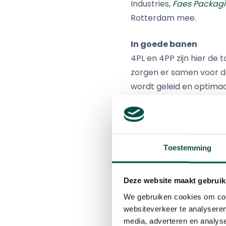
Industries,
Faes Packag
Rotterdam mee.
In goede banen
4PL en 4PP zijn hier de
zorgen er samen voor da
wordt geleid en optimaa
het fieldlab AML denken 
werken voor alle organis
en brengt de vele benod
het gaat om het leveren
Toestemming
machines. Faes Group, e
verpakkingen of liever 
Deze website maakt gebruik
expert in advanced milli
We gebruiken cookies om cont
van de campus.
websiteverkeer te analyseren
media, adverteren en analys
Essentie begrijpen