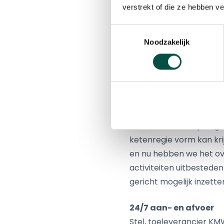
verstrekt of die ze hebben v
‘Connectiviteit is hier 
zegt
Johan Faes
, direc
Toestemmingsselectie
gebaande paden denken. 
Noodzakelijk
wat hier nodig is veel 
door de keten heen. ‘Er 
kunnen laten’, zegt
Ben
niet echt ingebed in de 
De partijen tastten sam
Het waren zeer open ges
ketenregie vorm kan krij
en nu hebben we het ove
activiteiten uitbesteden
gericht mogelijk inzetten
24/7 aan- en afvoer
Stel, toeleverancier KMW