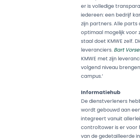
er is volledige transpar
iedereen: een bedrijf k
zijn partners. Alle part
optimaal mogelijk voor 
staal doet KMWE zelf. Di
leveranciers.
Bart Vorse
KMWE met zijn leveranci
volgend niveau brengen 
campus.’
Informatiehub
De dienstverleners hebbe
wordt gebouwd aan een l
integreert vanuit allerle
controltower is er voo
van de gedetailleerde i