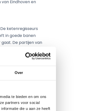
n van Eindhoven en
. De ketenregisseurs
eft in goede banen
 gaat. De partijen van
 de juiste manier van
roject de it-processen
uropa, onder meer waar
t onderhoud aan
Over
t naar de rol van
rfid-technologie. KMWE,
rote initiatiefnemers
 media te bieden en om ons
ze partners voor social
nformatie die u aan ze heeft