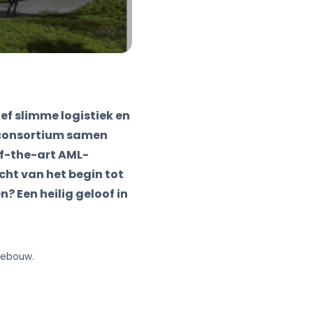
ef slimme logistiek en
consortium samen
of-the-art AML-
ht van het begin tot
? Een heilig geloof in
gebouw.