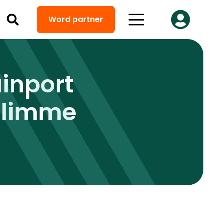
Word partner
inport
slimme