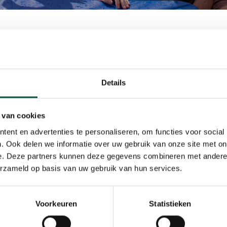
maken vlog voor SunnyTent
 donderdag bezochten de populaire YouTubers Boaz 
Details
rgeijk. Beide vloggers delen hun freerun kunsten via s
 YouTube-kanalen loopt vaak richting een half miljoe
 van cookies
ijk, bleek wel door de aanwezigheid van veel jeugdige 
ent en advertenties te personaliseren, om functies voor social
. Ook delen we informatie over uw gebruik van onze site met on
e. Deze partners kunnen deze gegevens combineren met andere i
erzameld op basis van uw gebruik van hun services.
Bergeijk om een vlog te maken over SunnyTent. Dit is een
 geplaatst, waardoor het water snel warm wordt en schoo
e YouTubers in het zwembad, dat was geplaatst op het g
Voorkeuren
Statistieken
20 aanwezigen en de 16 kinderen die een VIP Meet & Gre