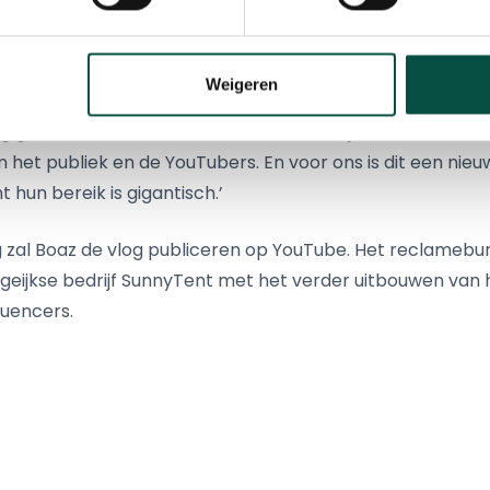
 vele salto’s en andere stunts in het water maken, waarn
 op de foto te gaan.
Weigeren
igenaar van SunnyTent, was content na afloop van het e
 gehad. Boaz en Jesse namen ruim de tijd voor alle aan
en het publiek en de YouTubers. En voor ons is dit een ni
 hun bereik is gigantisch.’
l Boaz de vlog publiceren op YouTube. Het reclamebure
rgeijkse bedrijf SunnyTent met het verder uitbouwen van
luencers.