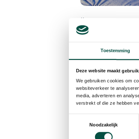
11 juni 2019
Populaire YouTubers 
Bergeijk – Afgelopen
Toestemming
Heffels de jeugd in Be
aantal viewers op hun
Deze website maakt gebruik
populair zijn in Berge
We gebruiken cookies om cont
websiteverkeer te analyseren
media, adverteren en analys
verstrekt of die ze hebben v
Boaz en Jesse waren in 
over een zwembad wordt
Toestemmingsselectie
trampolines sprongen d
Noodzakelijk
van Bergeijk. De ruim 1