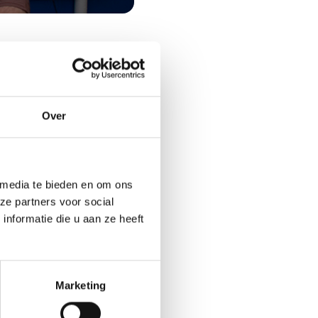
van Boggelen en Jesse
Over
ocial media. Het
n kijkers. Dat ze ook
fans.
 media te bieden en om ons
ze partners voor social
nformatie die u aan ze heeft
 transparante tent, die
n blijft. Via
rasveld in het centrum
Marketing
et arrangement hadden