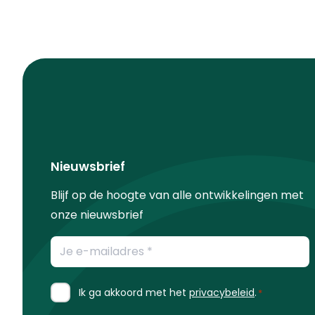
Nieuwsbrief
Blijf op de hoogte van alle ontwikkelingen met
onze nieuwsbrief
E-
mailadres
*
Instemming
Ik ga akkoord met het
privacybeleid
.
*
*