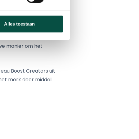
a ze ruim de tijd
Alles toestaan
vent: ‘De jeugd heeft
wezigen en er was
euwe manier om het
au Boost Creators uit
 het merk door middel