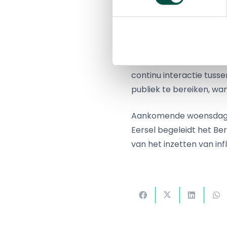
gewonnen, zagen het duo
namen om met alle fans
Anton Kleemans, mede-e
een schitterende middag
continu interactie tuss
publiek te bereiken, want
Aankomende woensdag za
Eersel begeleidt het Be
van het inzetten van inf