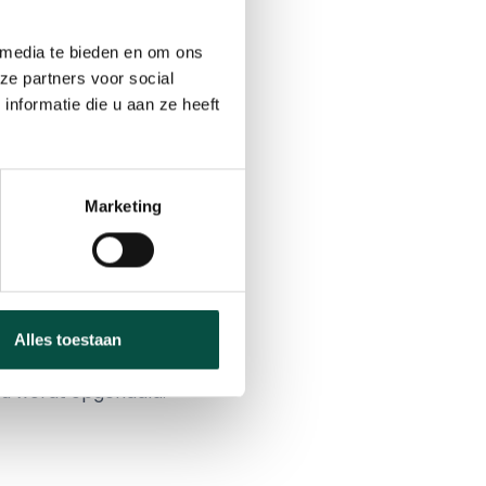
 media te bieden en om ons
ze partners voor social
nformatie die u aan ze heeft
dgel voor in de
Marketing
e van minimaal 75%. We
akkingen niet zijn
e doen we de oproep om
erdere aantallen per
Alles toestaan
Fiona Kremers van
 u wordt opgehaald.