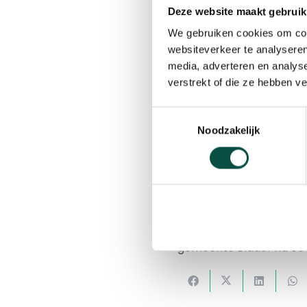
Deze website maakt gebruik
We gebruiken cookies om cont
websiteverkeer te analyseren
media, adverteren en analys
27 maart 2020
verstrekt of die ze hebben v
De ambulancedienst regi
Toestemmingsselectie
Noodzakelijk
ambulances. Het gaat o
zoeken specifiek kleine
toegestaan op de ambu
deze handgels beschikba
adres.
Heeft u het product op
gemeente Bladel via 06 