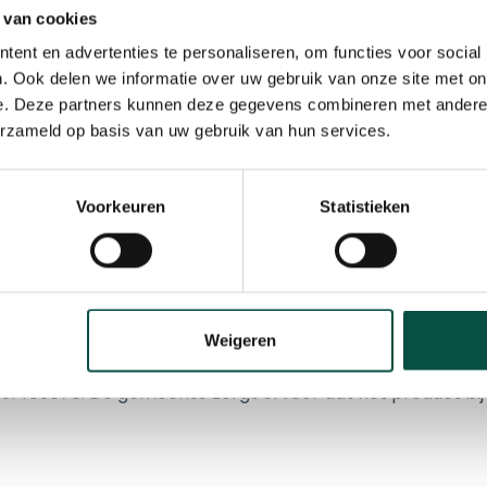
 van cookies
ent en advertenties te personaliseren, om functies voor social
. Ook delen we informatie over uw gebruik van onze site met on
e. Deze partners kunnen deze gegevens combineren met andere i
erzameld op basis van uw gebruik van hun services.
o Zuidoost Brabant is op zoek naar desinfecterende han
Voorkeuren
Statistieken
m kleinverpakking tot 200ml met een alcoholpercentag
re verpakkingen van 200 ml of minder, omdat grotere verp
lances. Aan ondernemers en inwoners in onze gemeent
ar te stellen voor de ambulancedienst. Bij voorkeur me
Weigeren
 voorraad dan kunt u telefonisch contact opnemen met 
51403078. De gemeente zorgt ervoor dat het product bij