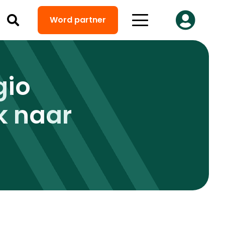
Word partner
gio
k naar