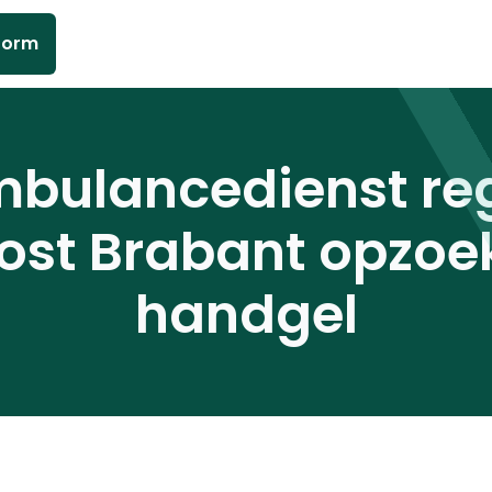
form
bulancedienst re
ost Brabant opzoe
handgel