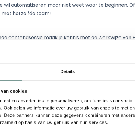
ie wil automatiseren maar niet weet waar te beginnen. Of
, met hetzelfde team!
nde ochtendsessie maak je kennis met de werkwijze van E
 waarbij je telkens de vertaalslag kunt maken naar je eig
e in staat zijn bepaalde uitdagingen zelf te analyseren, op
Details
juli 2023
ur
 van cookies
angwagens, Handelsweg 13, 5527 AL Hapert
ent en advertenties te personaliseren, om functies voor social
. Ook delen we informatie over uw gebruik van onze site met on
e. Deze partners kunnen deze gegevens combineren met andere i
erzameld op basis van uw gebruik van hun services.
 Stefan Slenders (KOP)