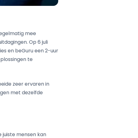
k regelmatig mee
tdagingen. Op 6 juli
ies en beGuru een 2-uur
oplossingen te
beide zeer ervaren in
ijgen met dezelfde
e juiste mensen kan