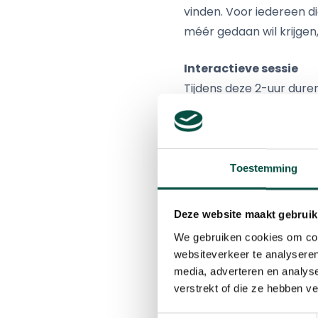
vinden. Voor iedereen d
méér gedaan wil krijgen
Interactieve sessie
Tijdens deze 2-uur dure
een interactieve sessie
einde van de sessie zul j
en te implementeren.
Toestemming
DATUM Donderdag 6 
TIJD 8.00 – 10.15 u
Deze website maakt gebruik
LOCATIE HAPERT Aanh
We gebruiken cookies om cont
websiteverkeer te analyseren
Programma
media, adverteren en analys
8.00 uur Inloop
verstrekt of die ze hebben v
8.15 uur Opening door