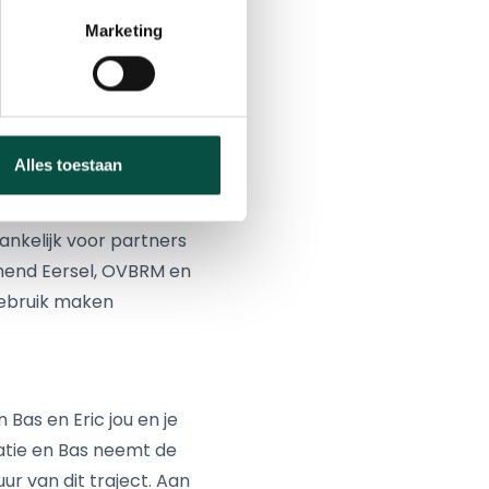
Marketing
Alles toestaan
s –
stefan@hetkop.nl
nkelijk voor partners
mend Eersel, OVBRM en
gebruik maken
Bas en Eric jou en je
satie en Bas neemt de
uur van dit traject. Aan