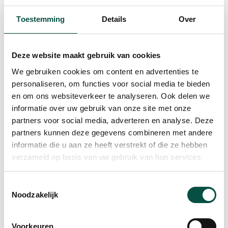
Meet & Match
Toestemming
Details
Over
DATUM
Dinsdag 15 april 2025
Deze website maakt gebruik van cookies
TIJD
10:00 – 12:00 uur
We gebruiken cookies om content en advertenties te
LOCATIE
Pius X-College, Tuinstraat 1 in
personaliseren, om functies voor social media te bieden
Bladel
en om ons websiteverkeer te analyseren. Ook delen we
informatie over uw gebruik van onze site met onze
Aanmelden? Klik
hier
en registreer je via de
partners voor social media, adverteren en analyse. Deze
groene
‘Registreer’ knop vóór 1 april.
partners kunnen deze gegevens combineren met andere
informatie die u aan ze heeft verstrekt of die ze hebben
Na je aanmelding sturen we je een vragenlijst toe
verzameld op basis van uw gebruik van hun services.
die je moet beantwoorden over je bedrijf. Die zijn
eerder gesteld door jongeren. Wij zorgen dat de
Toestemmingsselectie
Q&A’s* van jouw bedrijf op een A4 samengevat
Noodzakelijk
zijn. Deze komen bij je stand te liggen. Je ontvangt
hiervoor ná registratie een aparte mail.
Voorkeuren