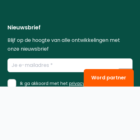
Nieuwsbrief
Blijf op de hoogte van alle ontwikkelingen met
onze nieuwsbrief
E-
mailadres
Word partner
*
Instemming
Ik ga akkoord met het
privacybeleid
.
*
*
Contact
Diamantweg 10